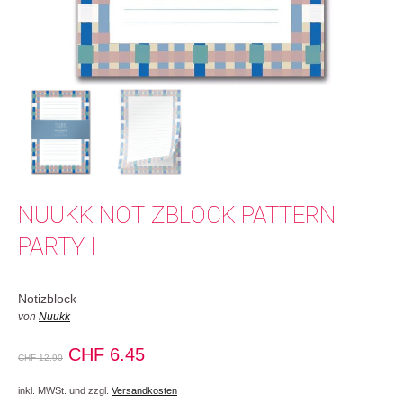
NUUKK NOTIZBLOCK PATTERN
PARTY I
Notizblock
von
Nuukk
Ursprünglicher
Aktueller
CHF
6.45
CHF
12.90
Preis
Preis
inkl. MWSt. und zzgl.
Versandkosten