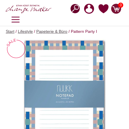
Zum
0
Inhalt
springen
MENÜ
Start
/
Lifestyle
/
Papeterie & Büro
/ Pattern Party I