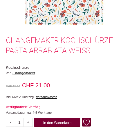
CHANGEMAKER KOCHSCHÜRZE
PASTA ARRABIATA WEISS
Kochschürze
von
Changemaker
Ursprünglicher
Aktueller
CHF
21.00
CHF
42.00
Preis
Preis
inkl. MWSt. und zzgl.
Versandkosten
war:
ist:
Verfügbarkeit: Vorrätig
CHF 42.00
CHF 21.00.
Versanddauer: ca. 4-5 Werktage
-
+
In den Warenkorb
Pasta