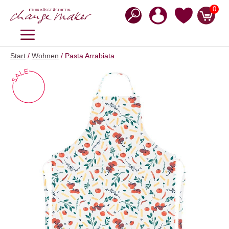
Zum
0
Inhalt
springen
MENÜ
Start
/
Wohnen
/ Pasta Arrabiata