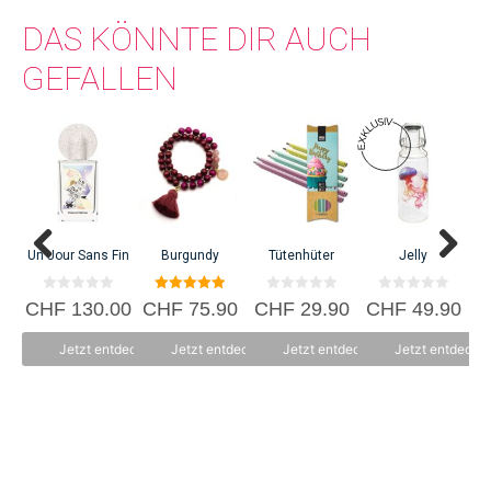
DAS KÖNNTE DIR AUCH
GEFALLEN
Un Jour Sans Fin
Burgundy
Tütenhüter
Jelly
0
5.00
0
0
CHF
130.00
CHF
75.90
CHF
29.90
CHF
49.90
C
v
von 5
v
v
o
o
o
n
n
n
Jetzt entdecken
Jetzt entdecken
Jetzt entdecken
Jetzt entdecke
5
5
5