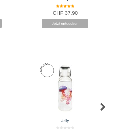
5.00
CHF
37.90
von 5
Jetzt entdecken
Jelly