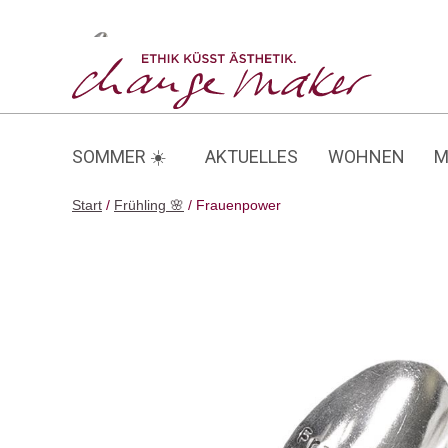
Zum
Inhalt
Frauenpower
springen
SOMMER ☀️
AKTUELLES
WOHNEN
M
Start
/
Frühling 🌸
/ Frauenpower