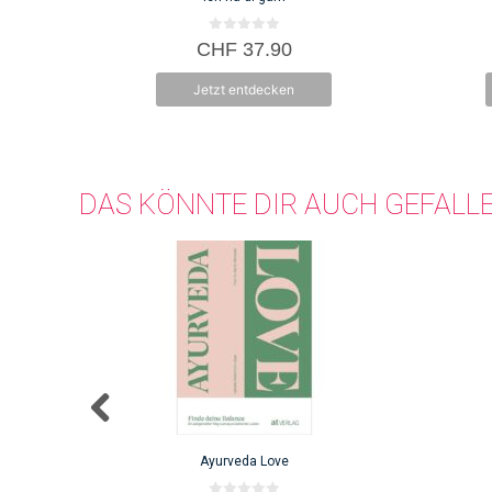
0
CHF
37.90
v
o
n
Jetzt entdecken
5
DAS KÖNNTE DIR AUCH GEFALL
Ayurveda Love