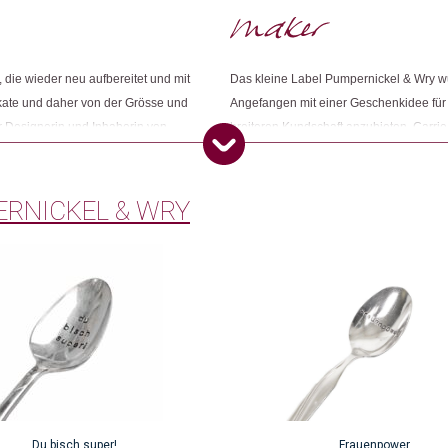
Dieses Produkt weiterempfehlen:
 die wieder neu aufbereitet und mit
Das kleine Label Pumpernickel & Wry wu
kate und daher von der Grösse und
Angefangen mit einer Geschenkidee für 
er Designerin und Inhaberin von
breiteren Kundschaft anzubieten. Carrie
t.
Gegenstände, denen sie durch ihre Arb
RNICKEL & WRY
Du bisch super!
Frauenpower