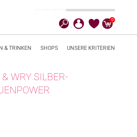
In den Warenkorb
CHF
37.90
-
+
Frauenpower
0
Menge
N & TRINKEN
SHOPS
UNSERE KRITERIEN
& WRY SILBER-
AUENPOWER