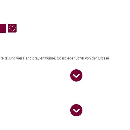
ereitet und von Hand graviert wurde. So ist jeder Löffel von der Grösse
ngemaker Kriterium entsprechen:
 Produkt gekauft haben, dürfen eine Rezension abgeben.