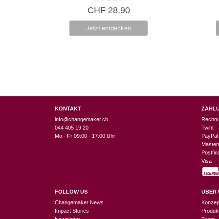
0
CHF
28.90
v
o
n
Jetzt entdecken
5
KONTAKT
ZAHL
info@changemaker.ch
Rechn
044 405 19 20
Twint
Mo - Fr 09:00 - 17:00 Uhr
PayPal
Master
Postfi
Visa
FOLLOW US
ÜBER 
Changemaker News
Konzep
Impact Stories
Produk