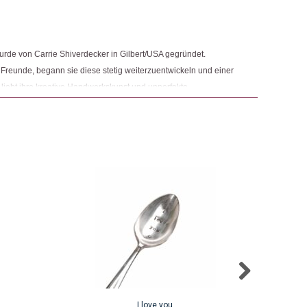
rde von Carrie Shiverdecker in Gilbert/USA gegründet.
Freunde, begann sie diese stetig weiterzuentwickeln und einer
 liebt ihre kreative Handwerkskunst und unperfekte
eit neues Leben einhauchen kann.
I love you