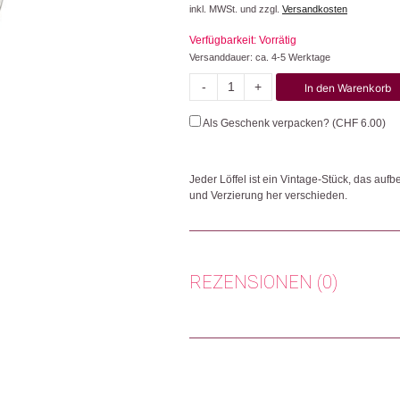
inkl. MWSt. und zzgl.
Versandkosten
Verfügbarkeit: Vorrätig
Versanddauer: ca. 4-5 Werktage
-
+
In den Warenkorb
Frauenpower
Menge
Als Geschenk verpacken? (
CHF
6.00
)
Jeder Löffel ist ein Vintage-Stück, das aufb
und Verzierung her verschieden.
Herkunft: USA
Produktion: USA
Artikelnummer: 102596.10
REZENSIONEN (0)
Kategorien:
Aktuelles
,
Frühling 🌸
,
Wohnen
Weitere Produkte shoppen, die diesem Cha
Es gibt noch keine Rezensionen.
Nur angemeldete Kunden, die dieses