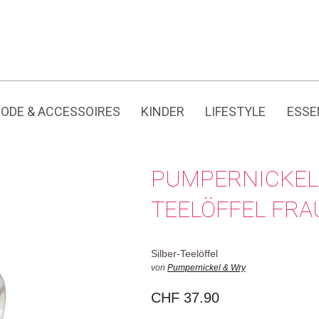
Jedes Produkt hat seine eigene Geschichte.
ODE & ACCESSOIRES
KINDER
LIFESTYLE
ESSE
PUMPERNICKEL 
TEELÖFFEL FR
Silber-Teelöffel
von
Pumpernickel & Wry
CHF
37.90