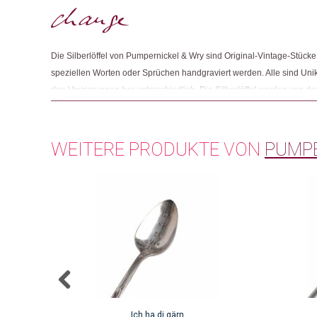
Die Silberlöffel von Pumpernickel & Wry sind Original-Vintage-Stücke,
speziellen Worten oder Sprüchen handgraviert werden. Alle sind Uni
den Verzierungen her unterschiedlich. Die Silberlöffel werden von d
Pumpernickel & Wry in den USA einzeln von Hand geprägt und polier
WEITERE PRODUKTE VON
PUMPE
Ich ha di gärn