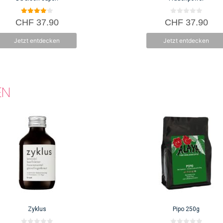
4.00
0
CHF
37.90
CHF
37.90
von 5
v
o
n
Jetzt entdecken
Jetzt entdecken
5
EN
Zyklus
Pipo 250g