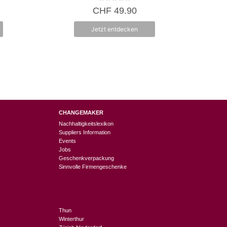
0
CHF
49.90
v
o
n
Jetzt entdecken
5
CHANGEMAKER
Nachhaltigkeitslexikon
Suppliers Information
Events
Jobs
Geschenkverpackung
Sinnvolle Firmengeschenke
Thun
Winterthur