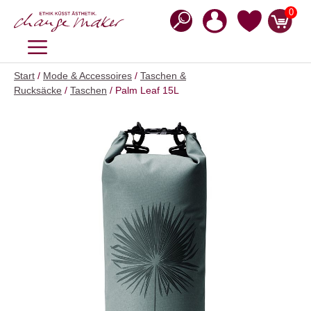
Zum
0
Inhalt
springen
MENÜ
Start
/
Mode & Accessoires
/
Taschen &
Rucksäcke
/
Taschen
/ Palm Leaf 15L