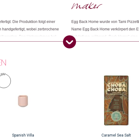
Dieses Produkt weiterempfehlen:
tigt. Die Produktion folgt einer
Egg Back Home wurde von Tami Pizzetti 
n handgefertigt, wobei zerbrochene
Name Egg Back Home verkörpert den Et
elt werden. Das Unternehmen hat
Schöpfung, während „Back Home“ eine R
lastik sicher zu verpacken.
handgefertigten Produkte werden von ec
entworfen, um dir ein Lächeln ins Gesic
EN
Spanish Villa
Caramel Sea Salt