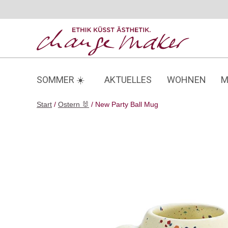
Zum
Inhalt
springen
SOMMER ☀️
AKTUELLES
WOHNEN
M
Start
/
Ostern 🐰
/ New Party Ball Mug