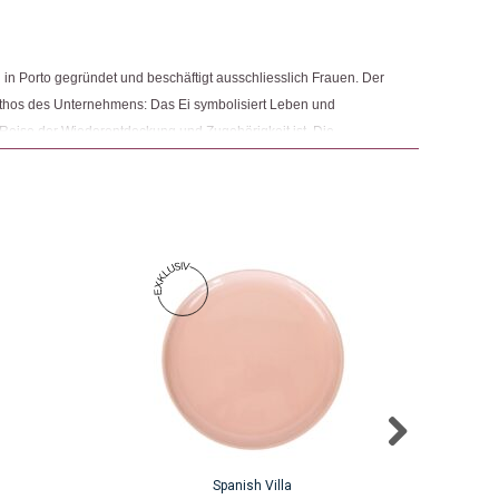
in Porto gegründet und beschäftigt ausschliesslich Frauen. Der
hos des Unternehmens: Das Ei symbolisiert Leben und
eise der Wiederentdeckung und Zugehörigkeit ist. Die
hten Menschen (nicht von Maschinen!) hergestellt und
ht zu zaubern.
Spanish Villa