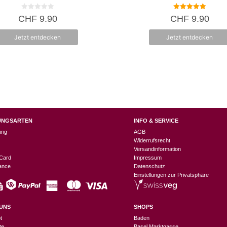
0
5.00
CHF
9.90
CHF
9.90
v
von 5
o
n
Jetzt entdecken
Jetzt entdecken
5
UNGSARTEN
INFO & SERVICE
ung
AGB
Widerrufsrecht
Versandinformation
Card
Impressum
nance
Datenschutz
Einstellungen zur Privatsphäre
UNS
SHOPS
t
Baden
te
Basel Marktgasse