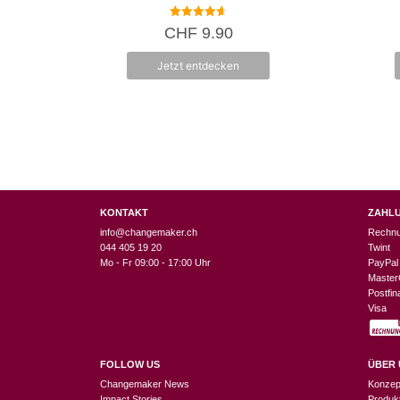
4.67
CHF
9.90
von 5
Jetzt entdecken
KONTAKT
ZAHL
info@changemaker.ch
Rechn
044 405 19 20
Twint
Mo - Fr 09:00 - 17:00 Uhr
PayPal
Master
Postfi
Visa
FOLLOW US
ÜBER 
Changemaker News
Konzep
Impact Stories
Produk