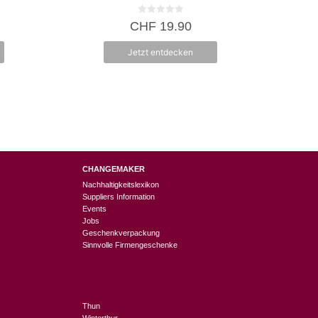
0
CHF
19.90
v
o
n
Jetzt entdecken
5
CHANGEMAKER
Nachhaltigkeitslexikon
Suppliers Information
Events
Jobs
Geschenkverpackung
Sinnvolle Firmengeschenke
Thun
Winterthur