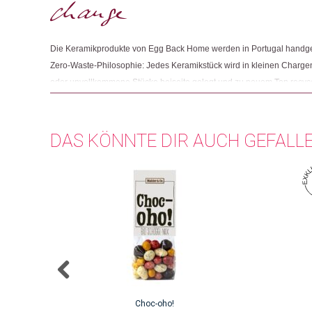
Die Keramikprodukte von Egg Back Home werden in Portugal handgefer
Zero-Waste-Philosophie: Jedes Keramikstück wird in kleinen Charge
oder unvollkommene Stücke beiseite gelegt und zu neuem Ton recyc
einen Weg gefunden, seine Produkte auch ohne die Verwendung von P
DAS KÖNNTE DIR AUCH GEFALL
Choc-oho!