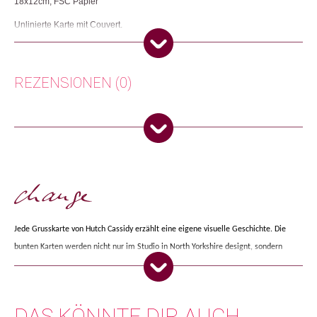
18x12cm, FSC Papier
Unlinierte Karte mit Couvert.
Herkunft: Grossbritannien
Produktion: Grossbritannien
Artikelnummer: 106788.02
REZENSIONEN (0)
Kategorien:
Karten
,
Lifestyle
,
Papeterie & Büro
Weitere Produkte shoppen, die diesem Changemaker Kriterium
Es gibt noch keine Rezensionen.
entsprechen:
Nur angemeldete Kunden, die dieses Produkt gekauft haben,
dürfen eine Rezension abgeben.
Dieses Produkt weiterempfehlen:
Jede Grusskarte von Hutch Cassidy erzählt eine eigene visuelle Geschichte. Die
bunten Karten werden nicht nur im Studio in North Yorkshire designt, sondern
auch in England auf FSC Papier gedruckt.
DAS KÖNNTE DIR AUCH