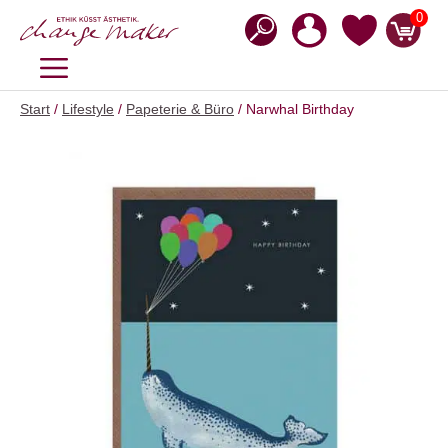
Zum
0
Inhalt
springen
MENÜ
Start
/
Lifestyle
/
Papeterie & Büro
/ Narwhal Birthday