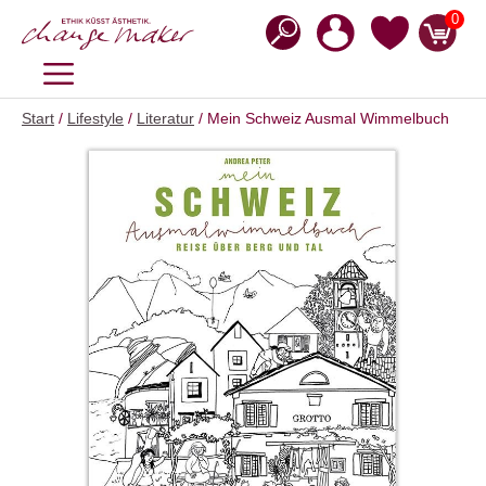
Zum
0
Inhalt
springen
MENÜ
Start
/
Lifestyle
/
Literatur
/ Mein Schweiz Ausmal Wimmelbuch