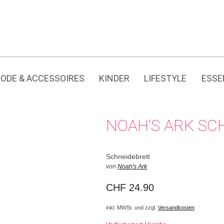
Jedes Produkt hat seine eigene Geschichte.
ODE & ACCESSOIRES
KINDER
LIFESTYLE
ESSE
NOAH'S ARK S
Schneidebrett
von
Noah's Ark
CHF
24.90
inkl. MWSt. und zzgl.
Versandkosten