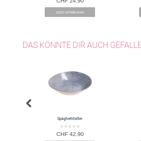
CHF
24.90
v
o
n
Jetzt entdecken
5
DAS KÖNNTE DIR AUCH GEFALL
Spaghettiteller
0
CHF
42.90
v
o