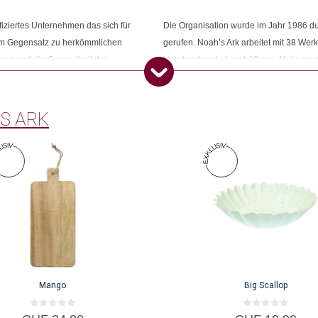
fiziertes Unternehmen das sich für
Die Organisation wurde im Jahr 1986 
Dieses Produkt weiterempfehlen:
 Im Gegensatz zu herkömmlichen
gerufen. Noah’s Ark arbeitet mit 38 We
essen und die Gesundheit der
Handwerkende beschäftigen. Mehr als di
 Profit. Noah's Ark unterstützt sie
Möglichkeit, ihre Produkte zu Hause herz
dizinischer Versorgung und
Kinder tragen. Ausserdem setzt sich No
ein.
S ARK
Mango
Big Scallop
0
0