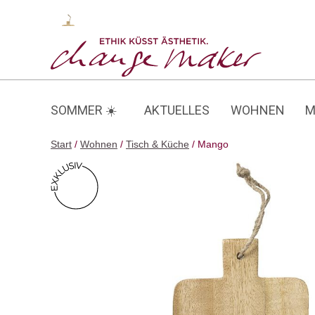
Zum
Inhalt
Mango
springen
SOMMER ☀️
AKTUELLES
WOHNEN
M
Start
/
Wohnen
/
Tisch & Küche
/ Mango