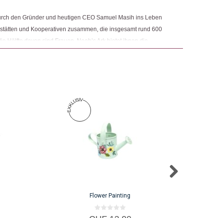
durch den Gründer und heutigen CEO Samuel Masih ins Leben
rkstätten und Kooperativen zusammen, die insgesamt rund 600
e Hälfte davon sind Frauen. Noah’s Ark bietet ihnen die
ustellen, wo sie gleichzeitig die Verantwortung für Familie und
ah's Ark gezielt gegen Kinderarbeit und Genderdiskriminierung
Flower Painting
0