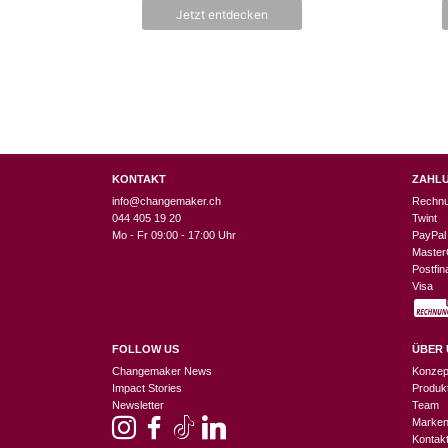
n
Jetzt entdecken
5
KONTAKT
ZAHL
info@changemaker.ch
Rechn
044 405 19 20
Twint
Mo - Fr 09:00 - 17:00 Uhr
PayPal
Master
Postfi
Visa
FOLLOW US
ÜBER 
Changemaker News
Konzep
Impact Stories
Produk
Newsletter
Team
Marke
Kontak