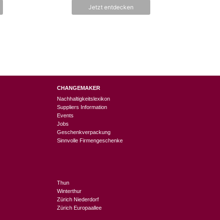
n
Jetzt entdecken
5
CHANGEMAKER
Nachhaltigkeitslexikon
Suppliers Information
Events
Jobs
Geschenkverpackung
Sinnvolle Firmengeschenke
Thun
Winterthur
Zürich Niederdorf
Zürich Europaallee