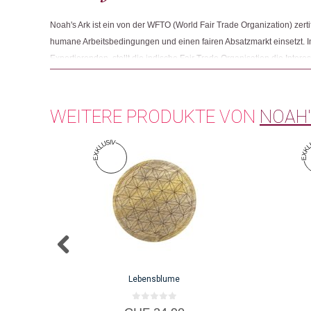
Noah's Ark ist ein von der WFTO (World Fair Trade Organization) zerti
humane Arbeitsbedingungen und einen fairen Absatzmarkt einsetzt.
Exportierenden, stellt die indische Fair Trade Organisation die Inter
Handwerkenden und deren Familien über die Wirtschaftlichkeit und den
mit der Bereitstellung von Infrastruktur, Ausbildungsprogrammen, me
Projekten für sauberes Trinkwasser.
WEITERE PRODUKTE VON
NOAH'
Lebensblume
0