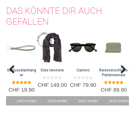
DAS KÖNNTE DIR AUCH
GEFALLEN
Schlüsselanhäng
Dots two-tone
Camino
Reissverschluss-
er
Portemonnaie
0
0
CHF
149.00
CHF
79.90
C
v
v
5.00
5.00
CHF
19.90
CHF
89.90
o
o
von 5
von 5
n
n
5
5
Jetzt entdecken
Jetzt entdecken
Jetzt entdecken
Jetzt entdecke