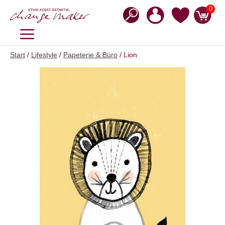
Zum
0
Inhalt
springen
MENÜ
Start
/
Lifestyle
/
Papeterie & Büro
/ Lion