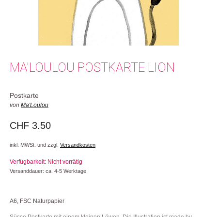
MA'LOULOU POSTKARTE LION
Postkarte
von
Ma'Loulou
CHF
3.50
inkl. MWSt. und zzgl.
Versandkosten
Verfügbarkeit: Nicht vorrätig
Versanddauer: ca. 4-5 Werktage
A6, FSC Naturpapier
Süsse Postkarte mit einem kleinen Löwen. Die Illustration ist made by