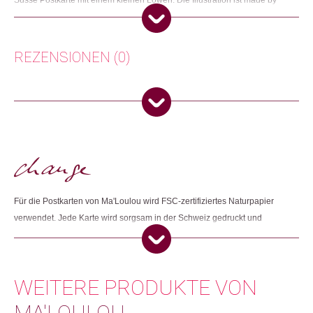
Ma’Loulou.
Herkunft: Schweiz
Produktion: Schweiz
REZENSIONEN (0)
Artikelnummer: 110597.02
Kategorien:
Karten
,
Lifestyle
,
Papeterie & Büro
Es gibt noch keine Rezensionen.
Weitere Produkte shoppen, die diesem Changemaker Kriterium
entsprechen:
Nur angemeldete Kunden, die dieses Produkt gekauft haben,
dürfen eine Rezension abgeben.
Dieses Produkt weiterempfehlen:
Für die Postkarten von Ma'Loulou wird FSC-zertifiziertes Naturpapier
verwendet. Jede Karte wird sorgsam in der Schweiz gedruckt und
hergestellt.
WEITERE PRODUKTE VON
MA'LOULOU