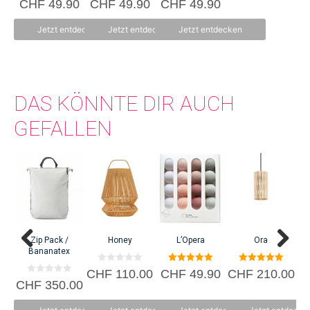
CHF
49.90
CHF
49.90
CHF
49.90
einzigen Werkstätte zusammen und verbessern dabei laufend ihre
v
von 5
von 5
o
Produkte und Qualität. Die thailändisch-französische Kooperation hat sich
n
Jetzt entdecken
Jetzt entdecken
Jetzt entdecken
5
inzwischen zu einer echten Freundschaft entwickelt.
DAS KÖNNTE DIR AUCH
GEFALLEN
Zip Pack /
Honey
L’Opera
Ora
S
Bananatex
0
5.00
5.00
CHF
110.00
CHF
49.90
CHF
210.00
C
v
von 5
von 5
0
CHF
350.00
o
v
n
o
5
n