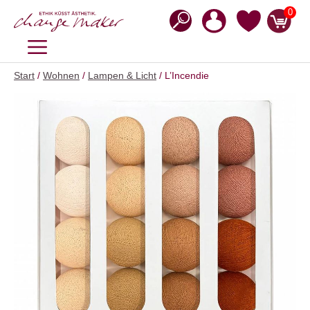
Zum
0
Inhalt
springen
MENÜ
Start
/
Wohnen
/
Lampen & Licht
/ L’Incendie