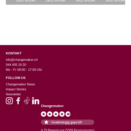
Jetzt entdecken
Jetzt entdecken
Jetzt entdecken
Jetzt entdecke
5
KONTAKT
info@changemaker.ch
044 405 19 20
Mo - Fr 09:00 - 17:00 Uhr
FOLLOW US
Changemaker News
Impact Stories
Newsletter
Changemaker
Unabhängig geprüft
4.79 Bewertung
(5589 Rezensionen)