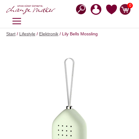
Zum
0
Inhalt
springen
MENÜ
Start
/
Lifestyle
/
Elektronik
/ Lily Bells Mossling