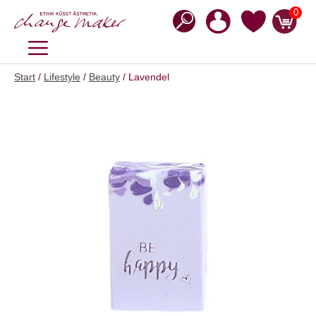
Zum
0
Inhalt
springen
MENÜ
Start
/
Lifestyle
/
Beauty
/ Lavendel