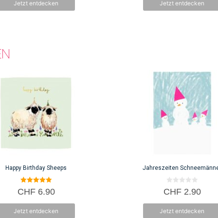
Jetzt entdecken
Jetzt entdecken
5
EN
Happy Birthday Sheeps
Jahreszeiten Schneemänn
5.00
0
CHF
6.90
CHF
2.90
von 5
v
o
n
Jetzt entdecken
Jetzt entdecken
5