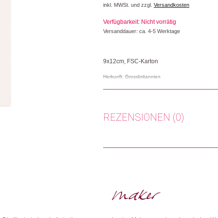
inkl. MWSt. und zzgl.
Versandkosten
Verfügbarkeit: Nicht vorrätig
Versanddauer: ca. 4-5 Werktage
9x12cm, FSC-Karton
Herkunft: Grossbritannien
Produktion: Grossbritannien
Artikelnummer: 111531.22
Kategorien:
Karten
,
Lifestyle
,
Papeterie & B
REZENSIONEN (0)
Weitere Produkte shoppen, die diesem Cha
Es gibt noch keine Rezensionen.
Nur angemeldete Kunden, die dieses
Dieses Produkt weiterempfehlen: