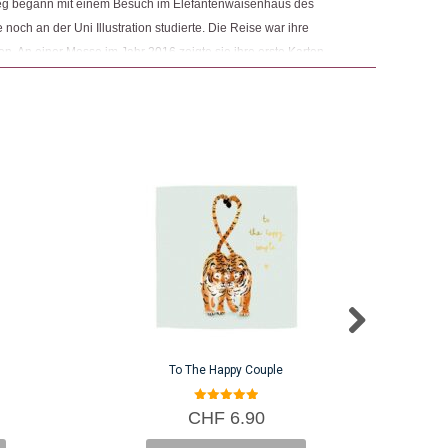
g begann mit einem Besuch im Elefantenwaisenhaus des
ie noch an der Uni Illustration studierte. Die Reise war ihre
en. An einer Messe im Jahr 2016 zeigte sie ihre erste Karten-
eute noch ihre beliebteste Kollektion ist. Louise arbeitet heute in
ten werden alle von ihr persönlich gezeichnet.
To The Happy Couple
5.00
CHF
6.90
von 5