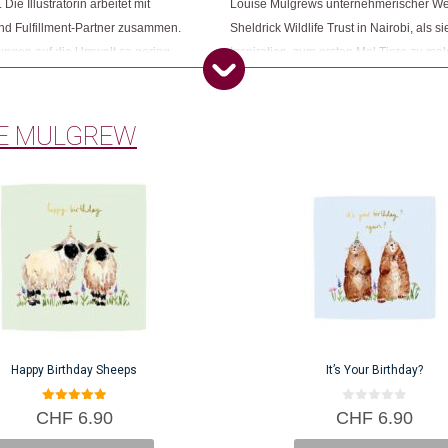
e Illustratorin arbeitet mit
Louise Mulgrews unternehmerischer We
nd Fulfillment-Partner zusammen.
Sheldrick Wildlife Trust in Nairobi, als s
kungen auf die Umwelt so gering
Inspiration, zum ersten Mal Tiere zu mal
ozesse, die zur Herstellung und zum
Kollektion, "Furry Friends", welche bis h
einem kleinen Team, die Designs der Kar
SE MULGREW
Happy Birthday Sheeps
It’s Your Birthday?
5.00
0
CHF
6.90
CHF
6.90
von 5
v
o
n