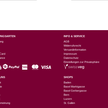
UNGSARTEN
INFO & SERVICE
ung
AGB
Widerrufsrecht
Versandinformation
Card
Impressum
nance
Datenschutz
Einstellungen zur Privatsphäre
UNS
SHOPS
t
Baden
te
Basel Marktgasse
Basel Gerbergasse
n
Bern
t
Luzern
meinung
St. Gallen