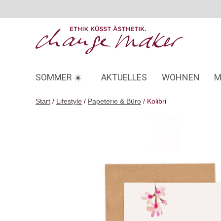
Zum
Inhalt
springen
SOMMER ☀️
AKTUELLES
WOHNEN
M
Start
/
Lifestyle
/
Papeterie & Büro
/ Kolibri