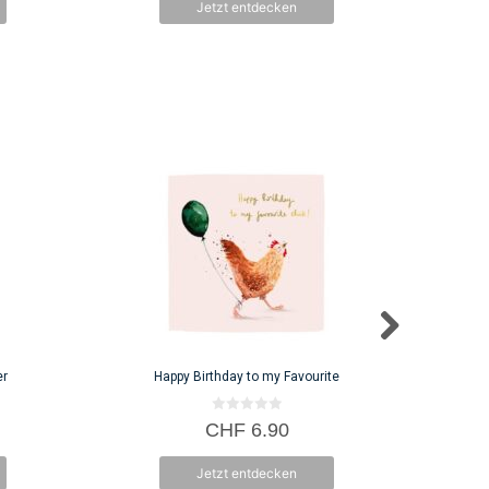
Jetzt entdecken
er
Happy Birthday to my Favourite
0
CHF
6.90
v
o
n
Jetzt entdecken
5