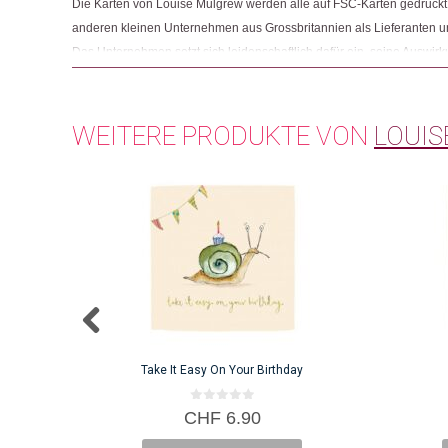
Die Karten von Louise Mulgrew werden alle auf FSC-Karten gedruckt. Di
anderen kleinen Unternehmen aus Grossbritannien als Lieferanten u
Das Unternehmen setzt sich leidenschaftlich dafür ein, seine Auswir
wie möglich zu halten und verbessert ständig die Materialien und Pr
Versand der Produkte verwendet werden.
WEITERE PRODUKTE VON
LOUI
Take It Easy On Your Birthday
0
CHF
6.90
v
o
n