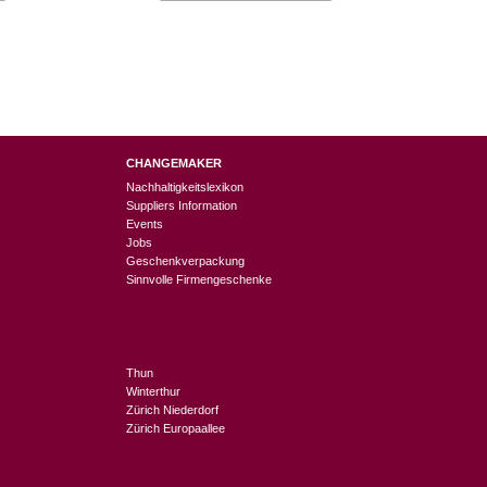
CHANGEMAKER
Nachhaltigkeitslexikon
Suppliers Information
Events
Jobs
Geschenkverpackung
Sinnvolle Firmengeschenke
Thun
Winterthur
Zürich Niederdorf
Zürich Europaallee