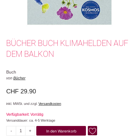
BÜCHER BUCH KLIMAHELDEN AUF
DEM BALKON
Buch
von
Bücher
CHF
29.90
inkl. MWSt. und zzgl.
Versandkosten
Verfügbarkeit: Vorrätig
Versanddauer: ca. 4-5 Werktage
-
+
In den Warenkorb
Klimahelden