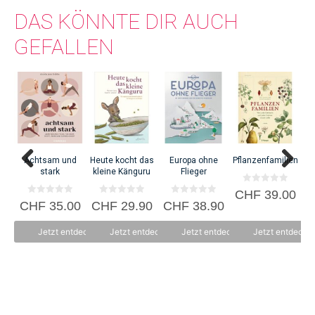
DAS KÖNNTE DIR AUCH
GEFALLEN
Fr
C
Achtsam und
Heute kocht das
Europa ohne
Pflanzenfamilien
stark
kleine Känguru
Flieger
0
CHF
39.00
v
0
0
0
CHF
35.00
CHF
29.90
CHF
38.90
o
v
v
v
n
o
o
o
5
n
n
n
Jetzt entdecken
Jetzt entdecken
Jetzt entdecken
Jetzt entdecke
5
5
5