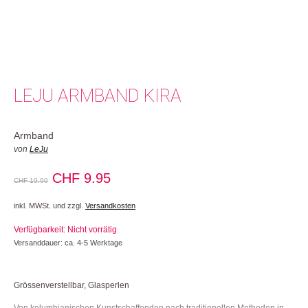
LEJU ARMBAND KIRA
Armband
von
LeJu
Ursprünglicher
Aktueller
CHF
9.95
CHF
19.90
Preis
Preis
inkl. MWSt. und zzgl.
Versandkosten
war:
ist:
Verfügbarkeit: Nicht vorrätig
CHF 19.90
CHF 9.95.
Versanddauer: ca. 4-5 Werktage
Grössenverstellbar, Glasperlen
Von kolumbianischen Kunstschaffenden nach traditionellen Methoden in