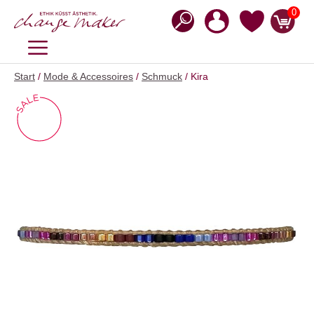
Zum
0
Inhalt
springen
MENÜ
Start
/
Mode & Accessoires
/
Schmuck
/ Kira