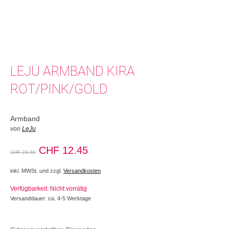
LEJU ARMBAND KIRA
ROT/PINK/GOLD
Armband
von
LeJu
Ursprünglicher
Aktueller
CHF
12.45
CHF
24.90
Preis
Preis
inkl. MWSt. und zzgl.
Versandkosten
war:
ist:
Verfügbarkeit: Nicht vorrätig
CHF 24.90
CHF 12.45.
Versanddauer: ca. 4-5 Werktage