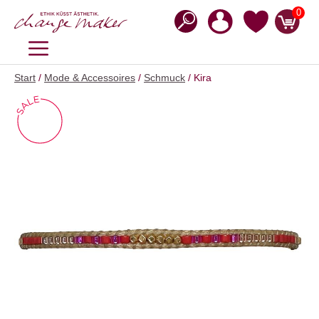
Zum
0
Inhalt
springen
MENÜ
Start
/
Mode & Accessoires
/
Schmuck
/ Kira