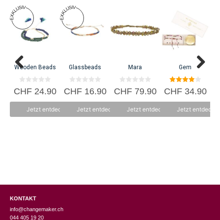
W
C
Wooden Beads
Glassbeads
Mara
Gem
0
0
0
4.00
CHF
24.90
CHF
16.90
CHF
79.90
CHF
34.90
v
v
v
von 5
o
o
o
n
n
n
Jetzt entdecken
Jetzt entdecken
Jetzt entdecken
Jetzt entdecke
5
5
5
KONTAKT
info@changemaker.ch
044 405 19 20