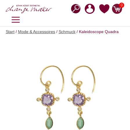
Zum
0
Inhalt
springen
MENÜ
Start
/
Mode & Accessoires
/
Schmuck
/ Kaleidoscope Quadra