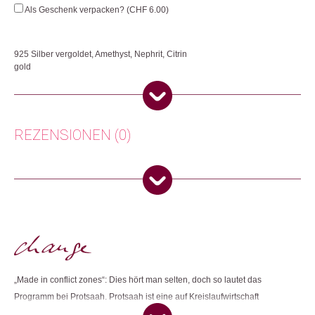
Quadra
Als Geschenk verpacken? (
CHF
6.00
)
Menge
925 Silber vergoldet, Amethyst, Nephrit, Citrin
gold
Handgefertigtes Schmuckstück aus Indien. Jedes Stück befähigt die
Kunsthandwerkerinnen, für sich und ihre Familie zu sorgen.
Herkunft: Schweiz
REZENSIONEN (0)
Produktion: Indien
Artikelnummer: 112132.01
Kategorien:
Mode & Accessoires
,
Schmuck
,
Ohrringe
Es gibt noch keine Rezensionen.
Weitere Produkte shoppen, die diesem Changemaker Kriterium
Nur angemeldete Kunden, die dieses Produkt gekauft haben,
entsprechen:
dürfen eine Rezension abgeben.
„Made in conflict zones“: Dies hört man selten, doch so lautet das
Dieses Produkt weiterempfehlen:
Programm bei Protsaah. Protsaah ist eine auf Kreislaufwirtschaft
ausgerichtete, ethische Lifestyle-Marke. Die in Zürich entworfenen