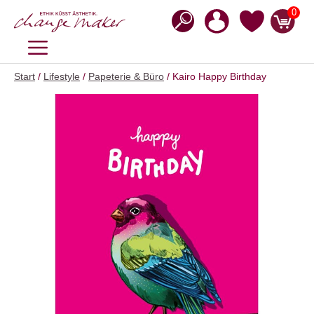
Zum
0
Inhalt
springen
MENÜ
Start
/
Lifestyle
/
Papeterie & Büro
/ Kairo Happy Birthday