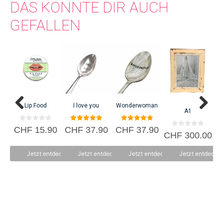
DAS KÖNNTE DIR AUCH
GEFALLEN
Lip Food
I love you
Wonderwoman
A1
0
5.00
5.00
CHF
15.90
CHF
37.90
CHF
37.90
C
0
v
von 5
von 5
CHF
300.00
v
o
o
n
n
5
Jetzt entdecken
Jetzt entdecken
Jetzt entdecken
Jetzt entdecke
5