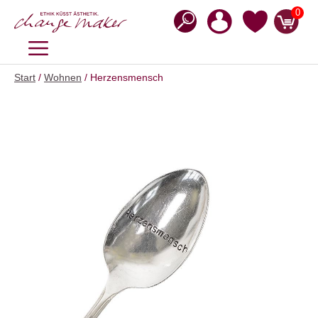
Zum
0
Inhalt
springen
MENÜ
Start
/
Wohnen
/ Herzensmensch