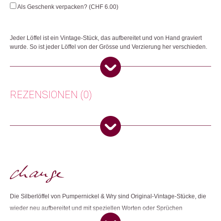
Menge
Als Geschenk verpacken? (
CHF
6.00
)
Jeder Löffel ist ein Vintage-Stück, das aufbereitet und von Hand graviert
wurde. So ist jeder Löffel von der Grösse und Verzierung her verschieden.
Herkunft: USA
Produktion: USA
Artikelnummer: 102596.12
REZENSIONEN (0)
Kategorien:
Wohnen
Weitere Produkte shoppen, die diesem Changemaker Kriterium
Es gibt noch keine Rezensionen.
entsprechen:
Nur angemeldete Kunden, die dieses Produkt gekauft haben,
dürfen eine Rezension abgeben.
Dieses Produkt weiterempfehlen:
Die Silberlöffel von Pumpernickel & Wry sind Original-Vintage-Stücke, die
wieder neu aufbereitet und mit speziellen Worten oder Sprüchen
handgraviert werden. Alle sind Unikate und daher von der Grösse und