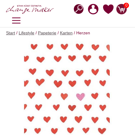
Zum
0
Inhalt
springen
MENÜ
Start
/
Lifestyle
/
Papeterie
/
Karten
/ Herzen