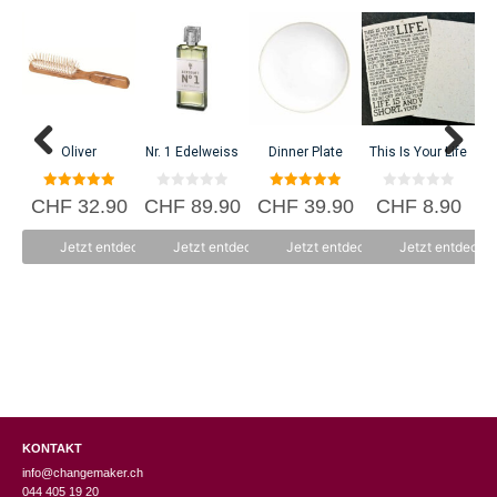
B
C
Oliver
Nr. 1 Edelweiss
Dinner Plate
This Is Your Life
5.00
0
5.00
0
CHF
32.90
CHF
89.90
CHF
39.90
CHF
8.90
von 5
v
von 5
v
o
o
n
n
Jetzt entdecken
Jetzt entdecken
Jetzt entdecken
Jetzt entdecke
5
5
KONTAKT
info@changemaker.ch
044 405 19 20