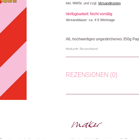
inkl. MWSt. und zzgl.
Versandkosten
Verfügbarkeit: Nicht vorrätig
Versanddauer: ca. 4-5 Werktage
A6, hochwertiges ungestrichenes 350g Pap
Herkunft: Deutschland
Produktion: Deutschland
Artikelnummer: 112576.03
Kategorien:
Karten
,
Lifestyle
,
Papeterie & B
REZENSIONEN (0)
Weitere Produkte shoppen, die diesem Cha
Es gibt noch keine Rezensionen.
Nur angemeldete Kunden, die dieses
Dieses Produkt weiterempfehlen: