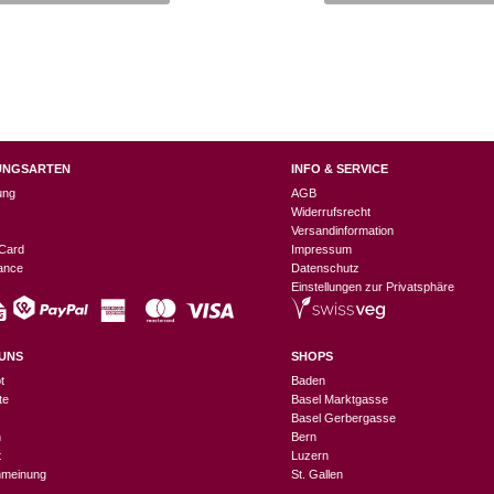
CHF 9.90
CHF 4.95.
UNGSARTEN
INFO & SERVICE
ung
AGB
Widerrufsrecht
Versandinformation
Card
Impressum
nance
Datenschutz
Einstellungen zur Privatsphäre
UNS
SHOPS
t
Baden
te
Basel Marktgasse
Basel Gerbergasse
n
Bern
t
Luzern
meinung
St. Gallen