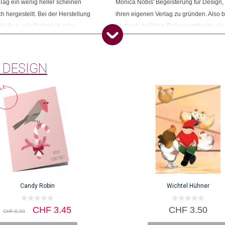
Tag ein wenig heller scheinen
Monica Nobis' Begeisterung für Design, M
h hergestellt. Bei der Herstellung
ihren eigenen Verlag zu gründen. Also b
chniken, wie Siebdruck oder
Stuttgart. Auf ihren Reisen entdeckte si
dass die Designer, ohne deren
nur kreative Designer, sondern auch be
alten.
ihren Verlag um einen Grosshandel zu e
 DESIGN
Candy Robin
Wichtel Hühner
0
0
Ursprünglicher
Aktueller
CHF
3.45
CHF
3.50
CHF
6.90
v
v
Preis
Preis
o
o
n
n