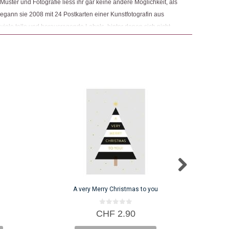
uster und Fotografie liess ihr gar keine andere Möglichkeit, als
egann sie 2008 mit 24 Postkarten einer Kunstfotografin aus
e viele tolle und herausragende Labels, hinter denen sich nicht
eindruckende Menschen verbargen, die sie dazu veranlassten,
rweitern.
A very Merry Christmas to you
0
CHF
2.90
v
o
n