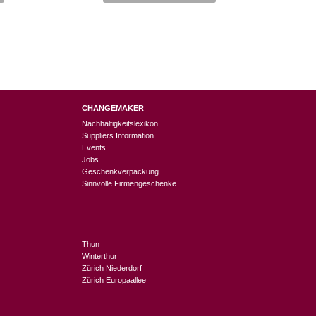
CHANGEMAKER
Nachhaltigkeitslexikon
Suppliers Information
Events
Jobs
Geschenkverpackung
Sinnvolle Firmengeschenke
Thun
Winterthur
Zürich Niederdorf
Zürich Europaallee