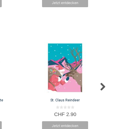
Jetzt entdecken
5
te
St. Claus Reindeer
0
CHF
2.90
v
o
n
Jetzt entdecken
5