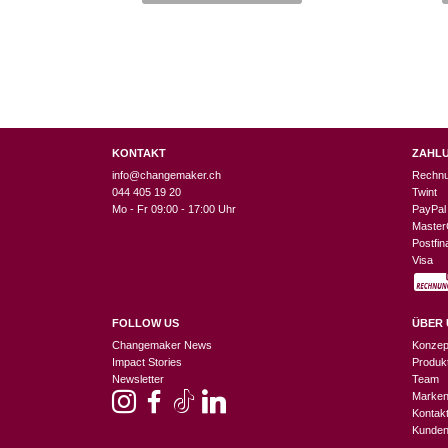
CHF 7.90
CHF 3.95.
KONTAKT
ZAHL
info@changemaker.ch
Rechn
044 405 19 20
Twint
Mo - Fr 09:00 - 17:00 Uhr
PayPal
Master
Postfi
Visa
FOLLOW US
ÜBER 
Changemaker News
Konzep
Impact Stories
Produk
Newsletter
Team
Marke
Kontak
Kunden