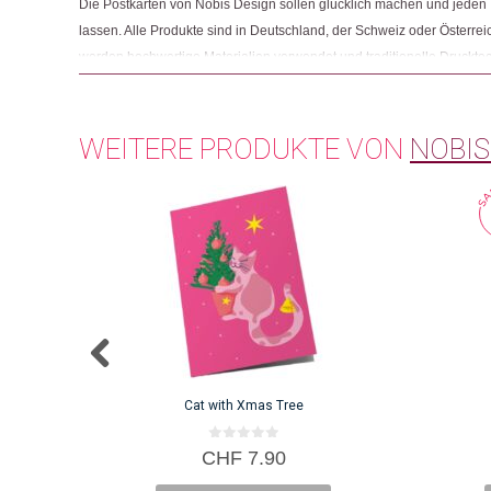
Die Postkarten von Nobis Design sollen glücklich machen und jeden 
lassen. Alle Produkte sind in Deutschland, der Schweiz oder Österreic
werden hochwertige Materialien verwendet und traditionelle Druckte
Letterpress-Verfahren, angewandt. Für Monica Nobis ist es wichtig, 
Kreativität es Nobis Design nicht geben würde, ihren fairen Anteil erh
WEITERE PRODUKTE VON
NOBIS
Cat with Xmas Tree
0
CHF
7.90
v
o
n