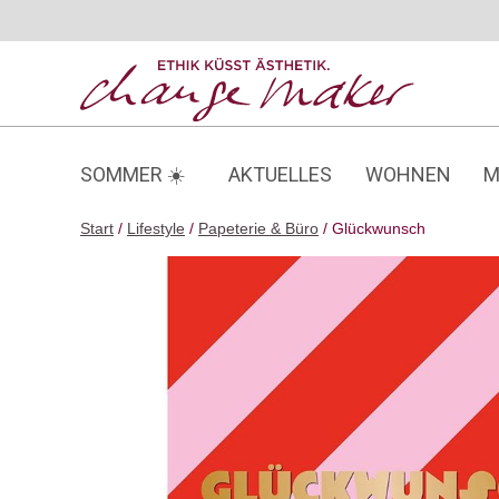
Zum
Inhalt
springen
SOMMER ☀️
AKTUELLES
WOHNEN
M
Start
/
Lifestyle
/
Papeterie & Büro
/ Glückwunsch