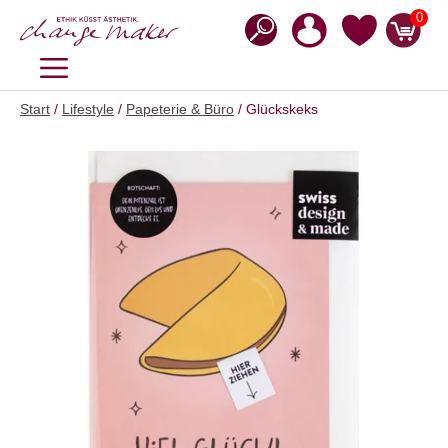
Zum
0
Inhalt
springen
MENÜ
Start
/
Lifestyle
/
Papeterie & Büro
/ Glückskeks