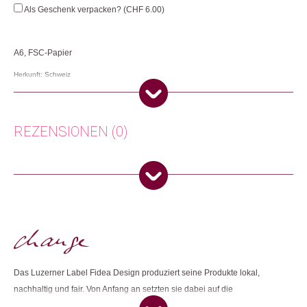
Menge
Als Geschenk verpacken? (
CHF
6.00
)
A6, FSC-Papier
Herkunft: Schweiz
Produktion: Schweiz
Artikelnummer: 111879.01
Kategorien:
Lifestyle
,
Papeterie & Büro
REZENSIONEN (0)
Weitere Produkte shoppen, die diesem Changemaker Kriterium
entsprechen:
Es gibt noch keine Rezensionen.
Nur angemeldete Kunden, die dieses Produkt gekauft haben,
dürfen eine Rezension abgeben.
Dieses Produkt weiterempfehlen:
Das Luzerner Label Fidea Design produziert seine Produkte lokal,
nachhaltig und fair. Von Anfang an setzten sie dabei auf die
Zusammenarbeit mit sozialen Institutionen und achten darauf, dass so