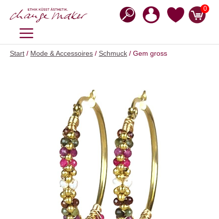
Zum
0
Inhalt
springen
MENÜ
Start
/
Mode & Accessoires
/
Schmuck
/ Gem gross