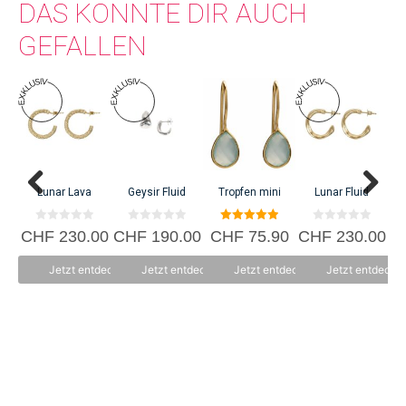
DAS KÖNNTE DIR AUCH
GEFALLEN
Sph
C
Lunar Lava
Geysir Fluid
Tropfen mini
Lunar Fluid
0
0
5.00
0
CHF
230.00
CHF
190.00
CHF
75.90
CHF
230.00
v
v
von 5
v
o
o
o
n
n
n
Jetzt entdecken
Jetzt entdecken
Jetzt entdecken
Jetzt entdecke
5
5
5