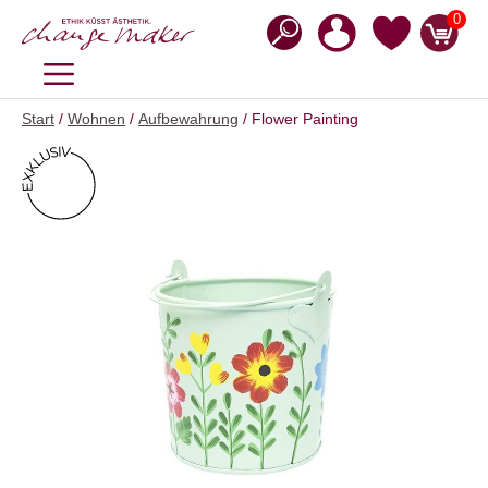
Zum
0
Inhalt
springen
MENÜ
Start
/
Wohnen
/
Aufbewahrung
/ Flower Painting