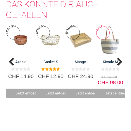
DAS KÖNNTE DIR AUCH
GEFALLEN
Akazie
Basket S
Mango
Kiondo M
0
5.00
0
0
Ursp
CHF
14.90
CHF
12.90
CHF
24.90
C
CHF
140.00
v
von 5
v
v
Prei
Akt
o
o
CHF
o
98.00
n
n
n
war:
Pre
5
5
5
CHF 
ist:
Jetzt entdecken
Jetzt entdecken
Jetzt entdecken
Jetzt entdecke
CHF