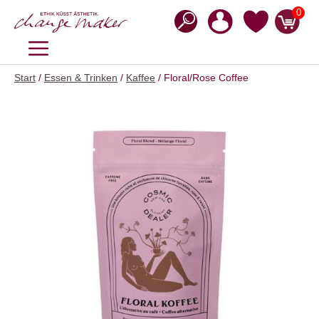
Zum
0
Inhalt
springen
MENÜ
Start
/
Essen & Trinken
/
Kaffee
/ Floral/Rose Coffee