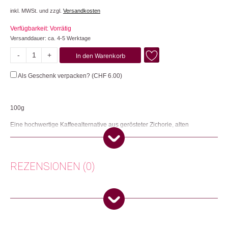
inkl. MWSt. und zzgl.
Versandkosten
Verfügbarkeit: Vorrätig
Versanddauer: ca. 4-5 Werktage
-
+
In den Warenkorb
Floral/Rose
Coffee
Als Geschenk verpacken? (
CHF
6.00
)
Menge
100g
Eine hochwertige Kaffeealternative aus gerösteter Zichorie, alten
Getreidesorten und organischen Pilzen. Ein köstlicher, weicher Geschmack
für anhaltende natürliche Energie, bessere Verdauung und ohne Koffein.
Lösliches Getränk, mit Wasser oder Milch mischen. 100g-Packung: ergibt
20 Tassen. Zutaten (aus biologischer Landwirtschaft): Zichorie, Röstgerste,
REZENSIONEN (0)
Roggen, Kokosblütenzucker, 360mg Reishi-Extrakt pro Portion,
Rosenblütenpulver, Hagebuttenpulver.
Herkunft: Frankreich
Sonja
(Verifizierter Käufer)
–
29. Mai 2024
Produktion: Frankreich
5
von 5
Artikelnummer: 111024.03
Switzerland