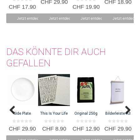
CHF
29.90
CHF
18.90
von 5
v
0
0
CHF
17.90
CHF
19.90
o
v
v
n
o
o
5
n
n
Jetzt entdecken
Jetzt entdecken
Jetzt entdecken
Jetzt entdecke
5
5
DAS KÖNNTE DIR AUCH
GEFALLEN
C
Side Plate
This Is Your Life
Original 250g
Bilderleiste A3
0
0
0
0
CHF
29.90
CHF
8.90
CHF
12.90
CHF
29.90
v
v
v
v
o
o
o
o
n
n
n
n