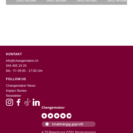
Jetzt entdecken
Jetzt entdecken
Jetzt entdecken
Jetzt entdecke
5
5
5
5
KONTAKT
info@changemaker.ch
044 405 19 20
Mo - Fr 09:00 - 17:00 Uhr
FOLLOW US
Changemaker News
Impact Stories
Newsletter
Changemaker
Unabhängig geprüft
4.79 Bewertung
(5591 Rezensionen)