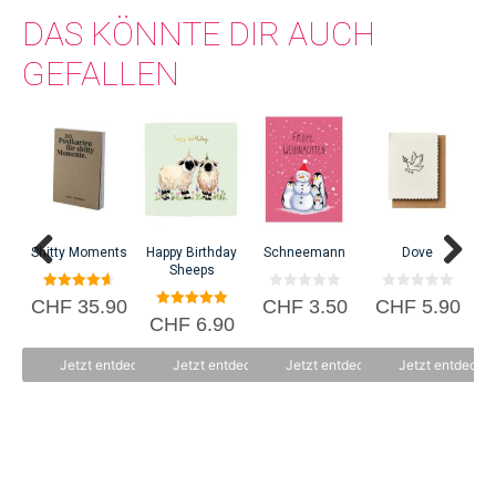
DAS KÖNNTE DIR AUCH
GEFALLEN
Shitty Moments
Happy Birthday
Schneemann
Dove
Sheeps
4.67
0
0
CHF
35.90
CHF
3.50
CHF
5.90
von 5
v
v
5.00
CHF
6.90
o
o
von 5
n
n
5
5
Jetzt entdecken
Jetzt entdecken
Jetzt entdecken
Jetzt entdecke