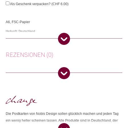
Menge
Als Geschenk verpacken? (
CHF
6.00
)
A6, FSC-Papier
Herkunft: Deutschland
Produktion: Deutschland
Artikelnummer: 109013.25
Kategorien:
Lifestyle
,
Papeterie & Büro
,
Karten
REZENSIONEN (0)
Weitere Produkte shoppen, die diesem Changemaker Kriterium
entsprechen:
Es gibt noch keine Rezensionen.
Nur angemeldete Kunden, die dieses Produkt gekauft haben,
dürfen eine Rezension abgeben.
Dieses Produkt weiterempfehlen:
Die Postkarten von Nobis Design sollen glücklich machen und jeden Tag
ein wenig heller scheinen lassen. Alle Produkte sind in Deutschland, der
Schweiz oder Österreich hergestellt. Bei der Herstellung werden