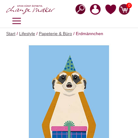
Zum
0
Inhalt
springen
MENÜ
Start
/
Lifestyle
/
Papeterie & Büro
/ Erdmännchen