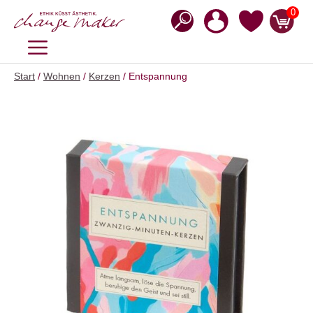
Zum
0
Inhalt
springen
MENÜ
Start
/
Wohnen
/
Kerzen
/ Entspannung