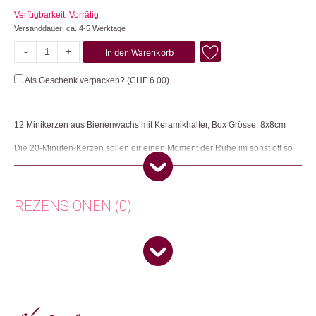
Verfügbarkeit: Vorrätig
Versanddauer: ca. 4-5 Werktage
-
+
In den Warenkorb
Entspannung
Menge
Als Geschenk verpacken? (
CHF
6.00
)
12 Minikerzen aus Bienenwachs mit Keramikhalter, Box Grösse: 8x8cm
Die 20-Minuten-Kerzen sollen dir einen Moment der Ruhe im sonst oft so
stressigen Alltag bieten. Zünde eine der kleinen Bienenwachskerzen an
und atme langsam, löse die Spannung, beruhige den Geist und sei still.
Herkunft: Grossbritannien
REZENSIONEN (0)
Produktion: Grossbritannien
Artikelnummer: 112476.03
Kategorien:
Muttertag 💖
,
Valentinstag 💗
,
Wohnen
,
Kerzen
Es gibt noch keine Rezensionen.
Weitere Produkte shoppen, die diesem Changemaker Kriterium
Nur angemeldete Kunden, die dieses Produkt gekauft haben,
entsprechen:
dürfen eine Rezension abgeben.