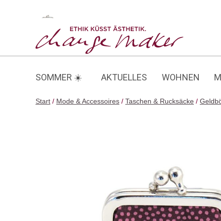
Zum
Inhalt
Dots
springen
SOMMER ☀️
AKTUELLES
WOHNEN
M
Start
/
Mode & Accessoires
/
Taschen & Rucksäcke
/
Geldbö