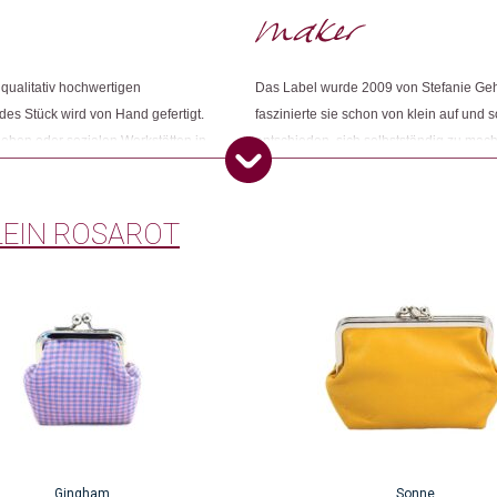
Dieses Produkt weiterempfehlen:
qualitativ hochwertigen
Das Label wurde 2009 von Stefanie Ge
des Stück wird von Hand gefertigt.
faszinierte sie schon von klein auf und 
rieben oder sozialen Werkstätten in
entschieden, sich selbstständig zu mache
sich beim Reisen und aus der Natur.
EIN ROSAROT
Gingham
Sonne