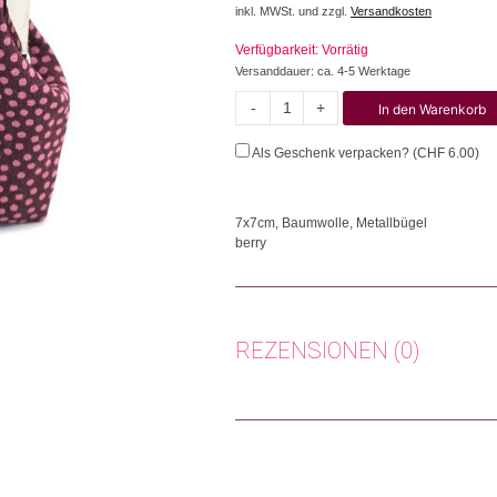
inkl. MWSt. und zzgl.
Versandkosten
Verfügbarkeit: Vorrätig
Versanddauer: ca. 4-5 Werktage
-
+
In den Warenkorb
Dots
Menge
Als Geschenk verpacken? (
CHF
6.00
)
7x7cm, Baumwolle, Metallbügel
berry
Das kleine Clip-Täschli bietet Platz für di
in einer sozialen Werkstätte in Aarau genäh
Herkunft: Schweiz
REZENSIONEN (0)
Produktion: Schweiz
Artikelnummer: 112520.07
Kategorien:
Mode & Accessoires
,
Mode
,
Ta
Es gibt noch keine Rezensionen.
Weitere Produkte shoppen, die diesem Cha
Nur angemeldete Kunden, die dieses