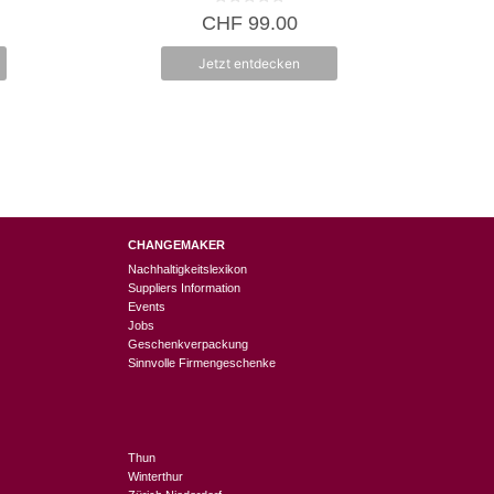
0
CHF
99.00
v
o
n
Jetzt entdecken
5
CHANGEMAKER
Nachhaltigkeitslexikon
Suppliers Information
Events
Jobs
Geschenkverpackung
Sinnvolle Firmengeschenke
Thun
Winterthur