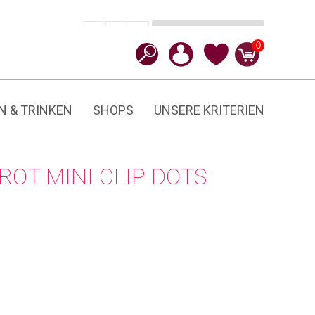
In den Warenkorb
CHF
28.90
-
+
Dots
0
Menge
N & TRINKEN
SHOPS
UNSERE KRITERIEN
ROT MINI CLIP DOTS