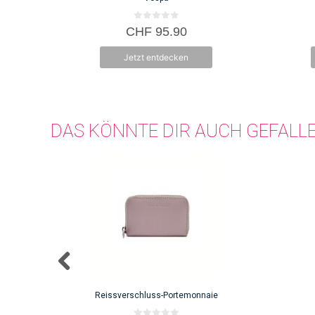
0
CHF
95.90
v
o
n
Jetzt entdecken
5
DAS KÖNNTE DIR AUCH GEFALL
Reissverschluss-Portemonnaie