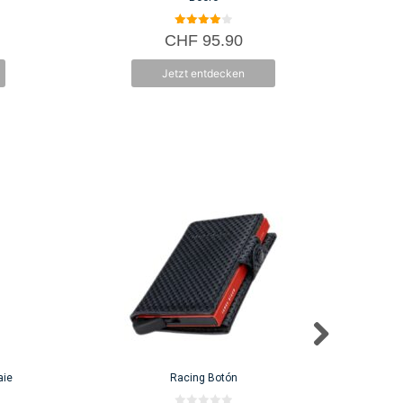
4.00
CHF
95.90
von 5
Jetzt entdecken
aie
Racing Botón