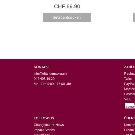
0
CHF
89.90
v
o
n
Jetzt entdecken
5
KONTAKT
ZAHL
info@changemaker.ch
Rechn
044 405 19 20
Twint
Mo - Fr 09:00 - 17:00 Uhr
PayPal
Master
Postfi
Visa
FOLLOW US
ÜBER 
Changemaker News
Konzep
Impact Stories
Produk