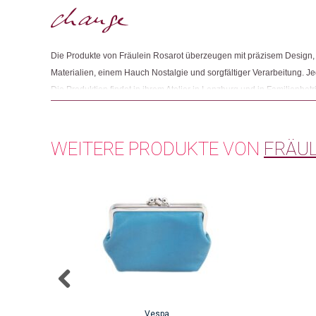
Die Produkte von Fräulein Rosarot überzeugen mit präzisem Design, 
Materialien, einem Hauch Nostalgie und sorgfältiger Verarbeitung. Je
Die Produktion findet in ihrem Atelier in Lenzburg und in Familienbet
der Schweiz statt.
WEITERE PRODUKTE VON
FRÄUL
Vespa