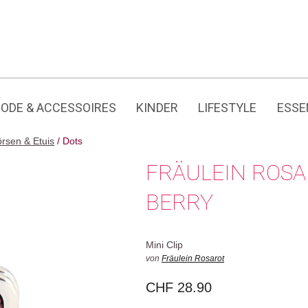
Jedes Produkt hat seine eigene Geschichte.
ODE & ACCESSOIRES
KINDER
LIFESTYLE
ESSE
rsen & Etuis
/ Dots
FRÄULEIN ROSA
BERRY
Mini Clip
von
Fräulein Rosarot
CHF
28.90