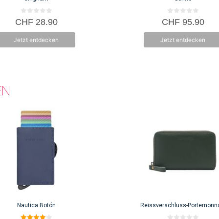
0
0
CHF
28.90
CHF
95.90
v
v
o
o
n
n
Jetzt entdecken
Jetzt entdecken
5
5
EN
Nautica Botón
Reissverschluss-Portemonn