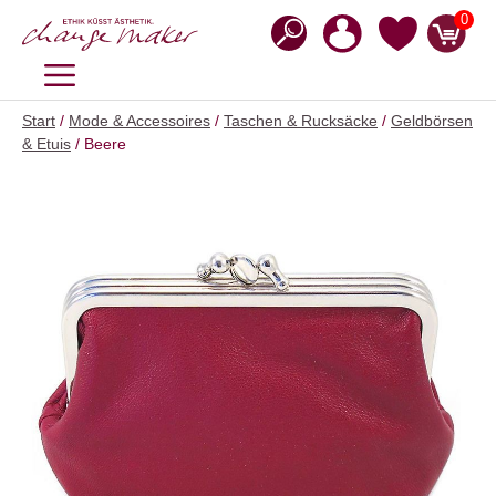
Zum
0
Inhalt
springen
MENÜ
Start
/
Mode & Accessoires
/
Taschen & Rucksäcke
/
Geldbörsen
& Etuis
/ Beere