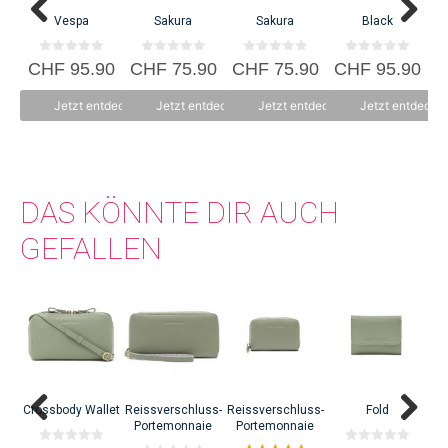
Vespa
Sakura
Sakura
Black
P
sich selbstständig zu machen. Die Inspiration für ihre Produkte und
Textildesigns holt sie sich beim Reisen und aus der Natur.
0
0
0
0
CHF
95.90
CHF
75.90
CHF
75.90
CHF
95.90
C
v
v
v
v
o
o
o
o
n
n
n
n
Jetzt entdecken
Jetzt entdecken
Jetzt entdecken
Jetzt entdecke
5
5
5
5
DAS KÖNNTE DIR AUCH
GEFALLEN
Crossbody Wallet
Reissverschluss-
Reissverschluss-
Fold
Re
Portemonnaie
Portemonnaie
P