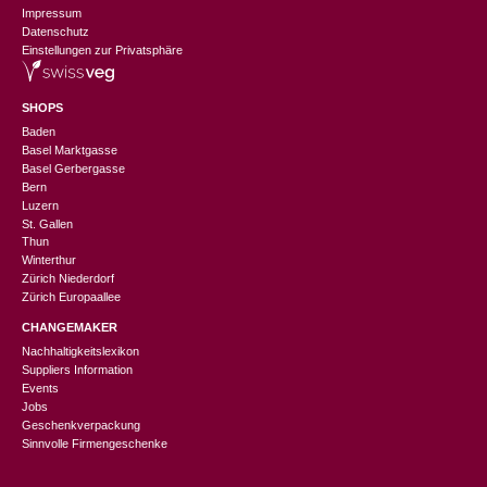
Impressum
Datenschutz
Einstellungen zur Privatsphäre
SHOPS
Baden
Basel Marktgasse
Basel Gerbergasse
Bern
Luzern
St. Gallen
Thun
Winterthur
Zürich Niederdorf
Zürich Europaallee
CHANGEMAKER
Nachhaltigkeitslexikon
Suppliers Information
Events
Jobs
Geschenkverpackung
Sinnvolle Firmengeschenke
CHF
95.90
In den Warenkorb