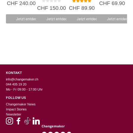
0
0
CHF
240.00
CHF
69.90
v
v
0
5.00
CHF
150.00
CHF
89.90
C
o
o
v
von 5
n
n
o
5
5
n
Jetzt entdecken
Jetzt entdecken
Jetzt entdecken
Jetzt entdecke
5
KONTAKT
info@changemaker.ch
044 405 19 20
Mo - Fr 09:00 - 17:00 Uhr
FOLLOW US
Changemaker News
Impact Stories
Newsletter
Changemaker