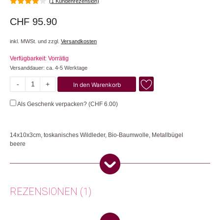
(
1
Kundenrezension)
4.00
von
5
CHF
95.90
inkl. MWSt. und zzgl.
Versandkosten
Verfügbarkeit: Vorrätig
Versanddauer: ca. 4-5 Werktage
-
+
In den Warenkorb
Beere
Menge
Als Geschenk verpacken? (
CHF
6.00
)
14x10x3cm, toskanisches Wildleder, Bio-Baumwolle, Metallbügel
beere
Praktisches Clip-Portemonnaie mit 2 Fächern für eine bessere
Unterteilung.
Herkunft: Schweiz
REZENSIONEN (1)
Produktion: Schweiz
Artikelnummer: 108158.07
Kategorien:
Mode & Accessoires
,
Mode
,
Taschen & Rucksäcke
,