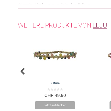
sichern den Künstlern eine langfristige, faire Entlöhnung.
WEITERE PRODUKTE VON
LEJU
Natura
0
CHF
49.90
v
o
n
Jetzt entdecken
5