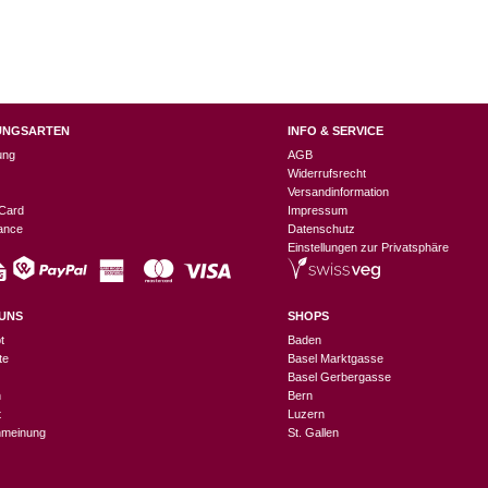
UNGSARTEN
INFO & SERVICE
ung
AGB
Widerrufsrecht
Versandinformation
Card
Impressum
nance
Datenschutz
Einstellungen zur Privatsphäre
UNS
SHOPS
t
Baden
te
Basel Marktgasse
Basel Gerbergasse
n
Bern
t
Luzern
meinung
St. Gallen