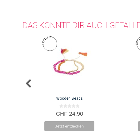
DAS KÖNNTE DIR AUCH GEFALL
Wooden Beads
0
CHF
24.90
v
o
n
Jetzt entdecken
5