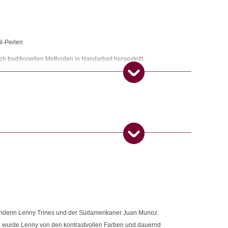
il-Perlen
 traditionellen Methoden in Handarbeit hergestellt.
s
,
Schmuck
ngemaker Kriterium entsprechen:
 Produkt gekauft haben, dürfen eine Rezension abgeben.
änderin Lenny Trines und der Südamerikaner Juan Munoz.
 wurde Lenny von den kontrastvollen Farben und dauernd