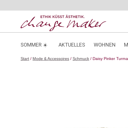
Zum
Inhalt
springen
SOMMER ☀️
AKTUELLES
WOHNEN
M
Start
/
Mode & Accessoires
/
Schmuck
/ Daisy Pinker Turma