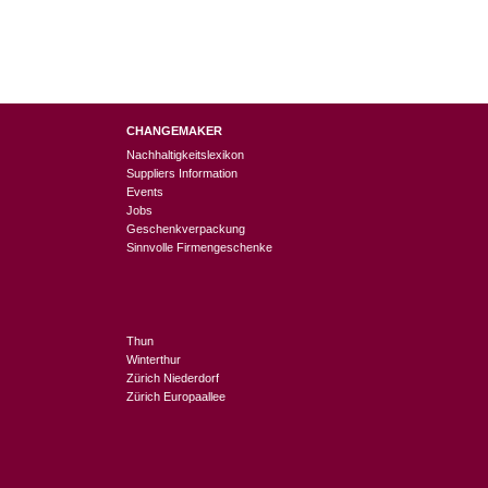
CHANGEMAKER
Nachhaltigkeitslexikon
Suppliers Information
Events
Jobs
Geschenkverpackung
Sinnvolle Firmengeschenke
Thun
Winterthur
Zürich Niederdorf
Zürich Europaallee