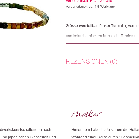
Verfügbarkeit: Nicht vorrätig
Versanddauer: ca. 4-5 Werktage
Grössenverstellbar, Pinker Turmalin, Verme
Von kolumbianischen Kunstschaffenden nach
Herkunft: Grossbritannien
Produktion: Kolumbien
Artikelnummer: 108020.33
REZENSIONEN (0)
Kategorien:
Armbänder
,
Mode & Accessoire
Weitere Produkte shoppen, die diesem Cha
Es gibt noch keine Rezensionen.
Nur angemeldete Kunden, die dieses
Dieses Produkt weiterempfehlen:
ndwerkskunstschaffenden nach
Hinter dem Label LeJu stehen die Holl
en und japanischen Glasperlen und
Während einer Reise durch Südamerika