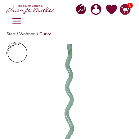
Zum
0
Inhalt
springen
MENÜ
Start
/
Wohnen
/ Curvy