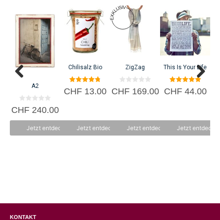
C
Chilisalz Bio
ZigZag
This Is Your Life
A2
4.80
0
5.00
CHF
13.00
CHF
169.00
CHF
44.00
von 5
v
von 5
o
n
0
CHF
240.00
5
v
o
n
Jetzt entdecken
Jetzt entdecken
Jetzt entdecken
Jetzt entdecke
5
KONTAKT