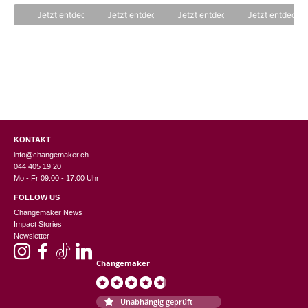
o
5
n
Jetzt entdecken
Jetzt entdecken
Jetzt entdecken
Jetzt entdecke
5
KONTAKT
info@changemaker.ch
044 405 19 20
Mo - Fr 09:00 - 17:00 Uhr
FOLLOW US
Changemaker News
Impact Stories
Newsletter
Changemaker
Unabhängig geprüft