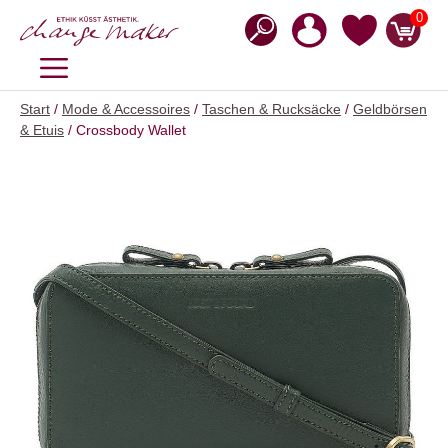
Zum
0
Inhalt
springen
MENÜ
Start
/
Mode & Accessoires
/
Taschen & Rucksäcke
/
Geldbörsen
& Etuis
/ Crossbody Wallet