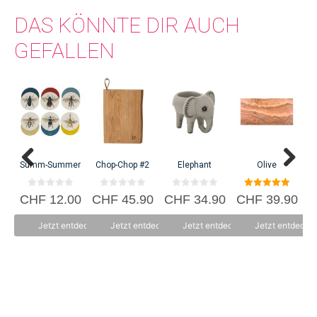
DAS KÖNNTE DIR AUCH
GEFALLEN
C
Summ-Summer
Chop-Chop #2
Elephant
Olive
0
0
0
5.00
CHF
12.00
CHF
45.90
CHF
34.90
CHF
39.90
v
v
v
von 5
o
o
o
n
n
n
Jetzt entdecken
Jetzt entdecken
Jetzt entdecken
Jetzt entdecke
5
5
5