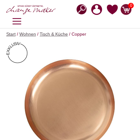
Zum
0
Inhalt
springen
MENÜ
Start
/
Wohnen
/
Tisch & Küche
/ Copper