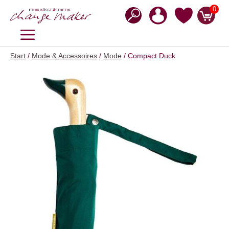
Zum
0
Inhalt
springen
MENÜ
Start
/
Mode & Accessoires
/
Mode
/ Compact Duck