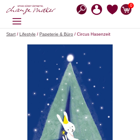
Zum
0
Inhalt
springen
MENÜ
Start
/
Lifestyle
/
Papeterie & Büro
/ Circus Hasenzeit