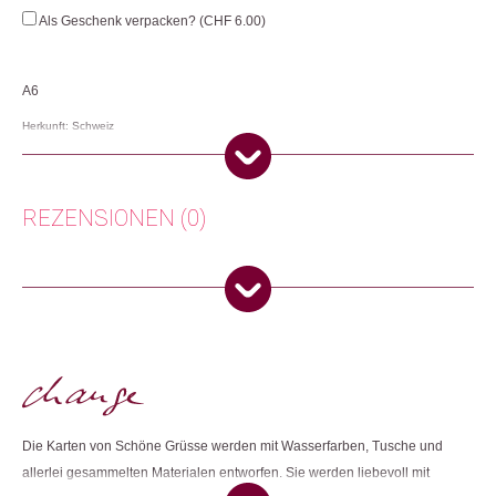
Menge
Als Geschenk verpacken? (
CHF
6.00
)
A6
Herkunft: Schweiz
Produktion: Schweiz
Artikelnummer: 106517.91
Kategorien:
Karten
,
Lifestyle
,
Papeterie & Büro
,
Weihnachtsgeschenke
,
REZENSIONEN (0)
Weihnachtskarten
Weitere Produkte shoppen, die diesem Changemaker Kriterium
Es gibt noch keine Rezensionen.
entsprechen:
Nur angemeldete Kunden, die dieses Produkt gekauft haben,
dürfen eine Rezension abgeben.
Dieses Produkt weiterempfehlen:
Die Karten von Schöne Grüsse werden mit Wasserfarben, Tusche und
allerlei gesammelten Materialen entworfen. Sie werden liebevoll mit