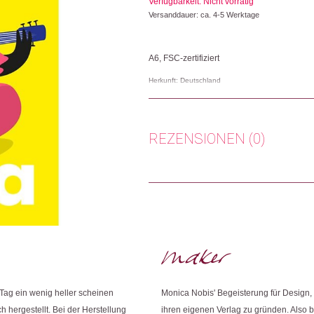
Verfügbarkeit: Nicht vorrätig
Versanddauer: ca. 4-5 Werktage
A6, FSC-zertifiziert
Herkunft: Deutschland
Produktion: Deutschland
Artikelnummer: 112257.06
Kategorien:
Lifestyle
,
Papeterie & Büro
,
Kar
REZENSIONEN (0)
Weitere Produkte shoppen, die diesem Cha
Es gibt noch keine Rezensionen.
Nur angemeldete Kunden, die dieses
Dieses Produkt weiterempfehlen:
Tag ein wenig heller scheinen
Monica Nobis' Begeisterung für Design, M
h hergestellt. Bei der Herstellung
ihren eigenen Verlag zu gründen. Also b