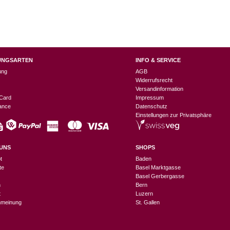
UNGSARTEN
INFO & SERVICE
ung
AGB
Widerrufsrecht
Versandinformation
Card
Impressum
nance
Datenschutz
Einstellungen zur Privatsphäre
UNS
SHOPS
t
Baden
te
Basel Marktgasse
Basel Gerbergasse
n
Bern
t
Luzern
meinung
St. Gallen