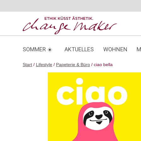
Zum
Inhalt
springen
SOMMER ☀️
AKTUELLES
WOHNEN
M
Start
/
Lifestyle
/
Papeterie & Büro
/ ciao bella