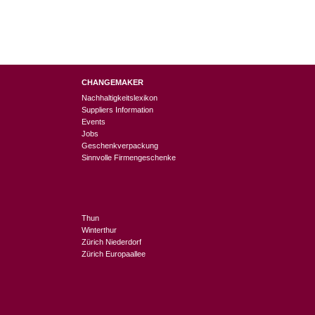
CHANGEMAKER
Nachhaltigkeitslexikon
Suppliers Information
Events
Jobs
Geschenkverpackung
Sinnvolle Firmengeschenke
Thun
Winterthur
Zürich Niederdorf
Zürich Europaallee