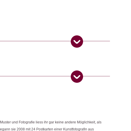
ten
ngemaker Kriterium entsprechen:
 Produkt gekauft haben, dürfen eine Rezension abgeben.
uster und Fotografie liess ihr gar keine andere Möglichkeit, als
egann sie 2008 mit 24 Postkarten einer Kunstfotografin aus