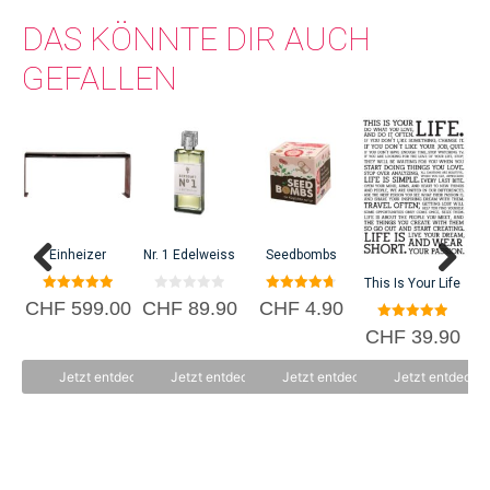
DAS KÖNNTE DIR AUCH
GEFALLEN
C
Einheizer
Nr. 1 Edelweiss
Seedbombs
This Is Your Life
5.00
0
4.70
CHF
599.00
CHF
89.90
CHF
4.90
von 5
v
von 5
o
5.00
CHF
39.90
n
von 5
5
Jetzt entdecken
Jetzt entdecken
Jetzt entdecken
Jetzt entdecke