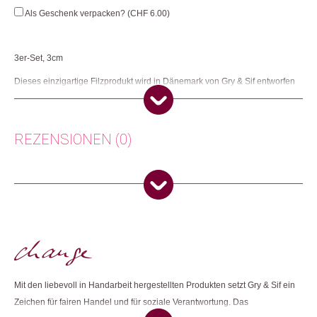
Menge
Als Geschenk verpacken? (
CHF
6.00
)
3er-Set, 3cm
Dieses einzigartige Filzprodukt wird in Dänemark von Gry & Sif entworfen
und zu 100% in Nepal von sehr erfahrenen nepalesischen Frauen
handgefertigt. Gry & Sif ist ein Fair-Trade-zertifiziertes Unternehmen.
Herkunft: Dänemark
REZENSIONEN (0)
Produktion: Nepal
Artikelnummer: 109622.02
Kategorien:
Ostern 🐰
,
Wohnen
Es gibt noch keine Rezensionen.
Weitere Produkte shoppen, die diesem Changemaker Kriterium
Nur angemeldete Kunden, die dieses Produkt gekauft haben,
entsprechen:
dürfen eine Rezension abgeben.
Mit den liebevoll in Handarbeit hergestellten Produkten setzt Gry & Sif ein
Dieses Produkt weiterempfehlen:
Zeichen für fairen Handel und für soziale Verantwortung. Das