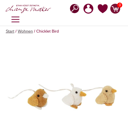
Zum
0
Inhalt
springen
MENÜ
Start
/
Wohnen
/ Chicklet Bird