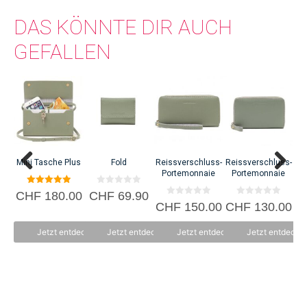
weshalb sein Modell so konzipiert wurde, dass es sich in jeder Phase des
DAS KÖNNTE DIR AUCH
Herstellungs- und Vertriebsprozesses positiv auswirkt.
GEFALLEN
C
Mini Tasche Plus
Fold
Reissverschluss-
Reissverschluss-
Portemonnaie
Portemonnaie
5.00
0
CHF
180.00
CHF
69.90
von 5
v
0
0
CHF
150.00
CHF
130.00
o
v
v
n
o
o
5
n
n
Jetzt entdecken
Jetzt entdecken
Jetzt entdecken
Jetzt entdecke
5
5