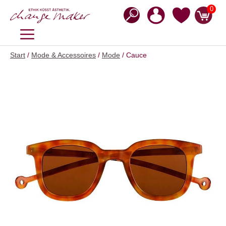
Zum
0
Inhalt
springen
MENÜ
Start
/
Mode & Accessoires
/
Mode
/ Cauce