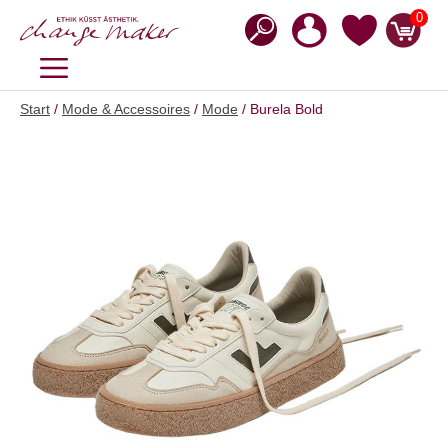
Zum
0
Inhalt
springen
MENÜ
Start
/
Mode & Accessoires
/
Mode
/ Burela Bold