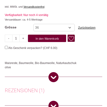
inkl. MWSt. und
Versandkostenfrei
Verfügbarkeit: Nur noch 4 vorrätig
Versanddauer: ca. 4-5 Werktage
Grösse
Zurücksetzen
-
+
In den Warenkorb
Burela
Bold
Als Geschenk verpacken? (
CHF
6.00
)
Menge
Maisreste, Baumwolle, Bio-Baumwolle, Naturkautschuk
olive
Der vegane Flamingos’ Life Sneaker wurde in Portugal produziert und ist
nicht nur in seinem Auftreten makellos, sondern auch für die Umwelt. Das
Obermaterial besteht aus Maisresten und Baumwolle. Die Schnürsenkel
sind aus Bio-Baumwolle und die Aussensohle enthält Naturkautschuk. Die
REZENSIONEN (1)
Burela Bold Kollektion ist in Zusammenarbeit mit Agua ONG, mit dem Bau
von Wasserbrunnen in abgelegenen Gebieten Ugandas verbunden. Wir
empfehlen, die Flamingos‘ Life Schuhe mit einem feuchten Tuch und Seife
zu waschen. Keine Maschinenwäsche, nicht im Trockner trocknen und