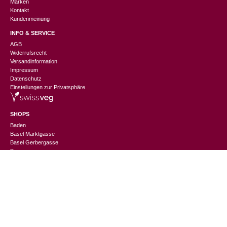
Marken
Kontakt
Kundenmeinung
INFO & SERVICE
AGB
Widerrufsrecht
Versandinformation
Impressum
Datenschutz
Einstellungen zur Privatsphäre
SHOPS
Baden
CHF
189.00
Basel Marktgasse
Basel Gerbergasse
Bern
Luzern
St. Gallen
Thun
Winterthur
Zürich Niederdorf
Zürich Europaallee
CHANGEMAKER