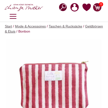
Zum
0
Inhalt
springen
MENÜ
Start
/
Mode & Accessoires
/
Taschen & Rucksäcke
/
Geldbörsen
& Etuis
/ Bonbon