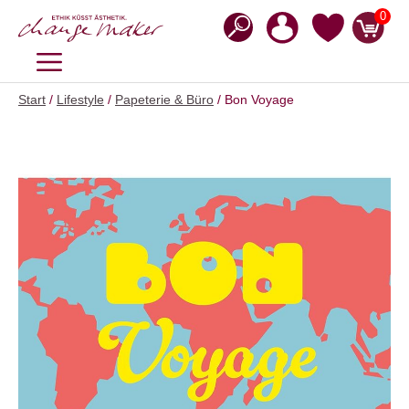
Zum
0
Inhalt
springen
MENÜ
Start
/
Lifestyle
/
Papeterie & Büro
/ Bon Voyage