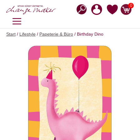
Zum
0
Inhalt
springen
MENÜ
Start
/
Lifestyle
/
Papeterie & Büro
/ Birthday Dino