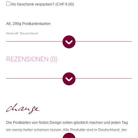
Dino
Als Geschenk verpacken? (
CHF
6.00
)
Menge
A6, 290g Postkartenkarton
Herkunft: Deutschland
Produktion: Deutschland
Artikelnummer: 109448.68
Kategorien:
Lifestyle
,
Papeterie & Büro
,
Karten
REZENSIONEN (0)
Weitere Produkte shoppen, die diesem Changemaker Kriterium
entsprechen:
Es gibt noch keine Rezensionen.
Nur angemeldete Kunden, die dieses Produkt gekauft haben,
dürfen eine Rezension abgeben.
Dieses Produkt weiterempfehlen:
Die Postkarten von Nobis Design sollen glücklich machen und jeden Tag
ein wenig heller scheinen lassen. Alle Produkte sind in Deutschland, der
Schweiz oder Österreich hergestellt. Bei der Herstellung werden