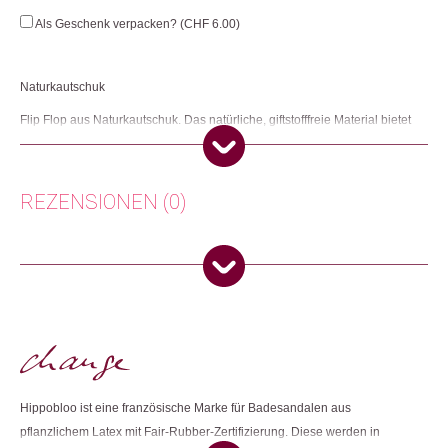
Menge
Als Geschenk verpacken? (
CHF
6.00
)
Naturkautschuk
Flip Flop aus Naturkautschuk. Das natürliche, giftstofffreie Material bietet
hohen Tragekomfort.
Herkunft: Frankreich
Produktion: Thailand
REZENSIONEN (0)
Artikelnummer: 112659
Kategorien:
Aktuelles
,
Mode
,
Mode & Accessoires
,
Schuhe
,
Sommer ☀️
Es gibt noch keine Rezensionen.
Weitere Produkte shoppen, die diesem Changemaker Kriterium
entsprechen:
Nur angemeldete Kunden, die dieses Produkt gekauft haben,
dürfen eine Rezension abgeben.
Dieses Produkt weiterempfehlen:
Hippobloo ist eine französische Marke für Badesandalen aus
pflanzlichem
Latex mit Fair-Rubber-Zertifizierung. Diese werden in