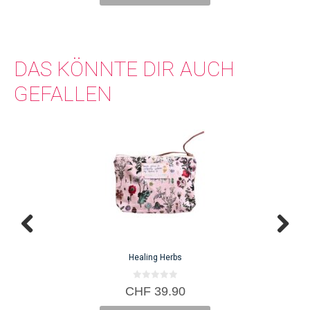
DAS KÖNNTE DIR AUCH
GEFALLEN
Healing Herbs
0
CHF
39.90
v
o