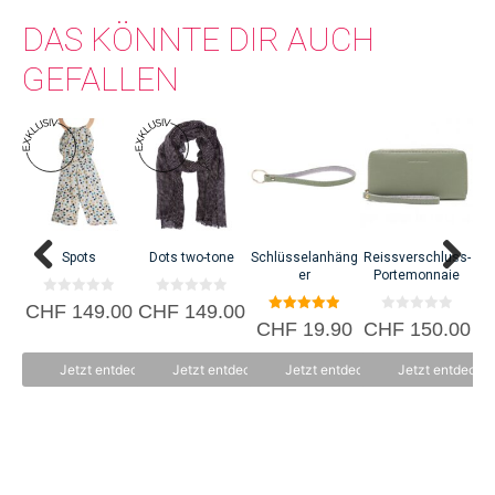
DAS KÖNNTE DIR AUCH
GEFALLEN
C
Spots
Dots two-tone
Schlüsselanhäng
Reissverschluss-
er
Portemonnaie
0
0
CHF
149.00
CHF
149.00
v
v
5.00
0
CHF
19.90
CHF
150.00
o
o
von 5
v
n
n
o
5
5
n
Jetzt entdecken
Jetzt entdecken
Jetzt entdecken
Jetzt entdecke
5