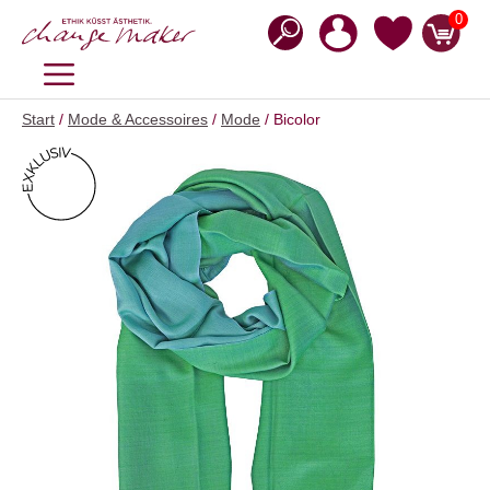
Zum
0
Inhalt
springen
MENÜ
Start
/
Mode & Accessoires
/
Mode
/ Bicolor