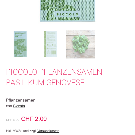
PICCOLO PFLANZENSAMEN
BASILIKUM GENOVESE
Pflanzensamen
von
Piccolo
Ursprünglicher
Aktueller
CHF
2.00
CHF
4.00
Preis
Preis
inkl. MWSt. und zzgl.
Versandkosten