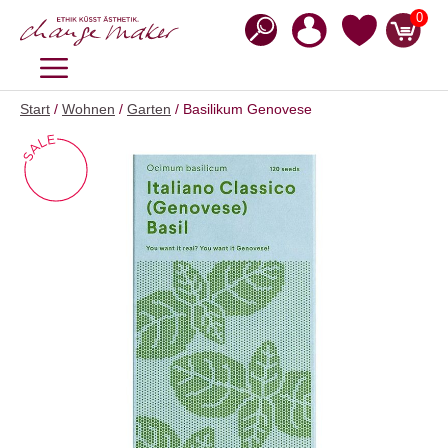
Zum
0
Inhalt
springen
MENÜ
Start
/
Wohnen
/
Garten
/ Basilikum Genovese