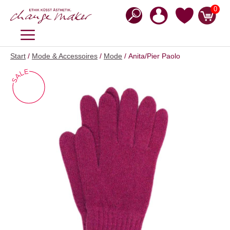
Zum
0
Inhalt
springen
MENÜ
Start
/
Mode & Accessoires
/
Mode
/ Anita/Pier Paolo