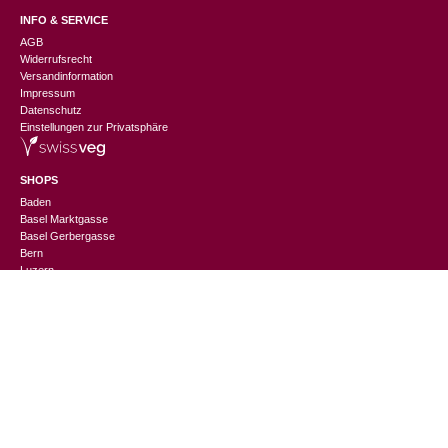
INFO & SERVICE
AGB
Widerrufsrecht
Versandinformation
Impressum
Datenschutz
Einstellungen zur Privatsphäre
SHOPS
Baden
Basel Marktgasse
CHF
59.90
CHF
29.95
Basel Gerbergasse
Bern
Luzern
St. Gallen
Thun
Winterthur
Zürich Niederdorf
Zürich Europaallee
CHANGEMAKER
Nachhaltigkeitslexikon
Suppliers Information
Events