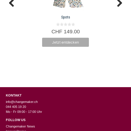
Spots
0
CHF
149.00
v
o
n
Jetzt entdecken
5
KONTAKT
info@changemaker.ch
044 405 19 20
Mo - Fr 09:00 - 17:00 Uhr
FOLLOW US
Changemaker News