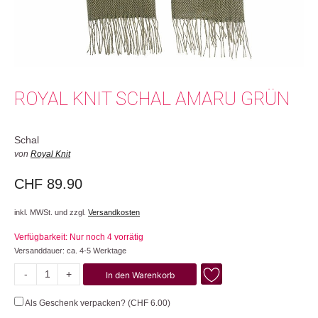
ROYAL KNIT SCHAL AMARU GRÜN
Schal
von
Royal Knit
CHF
89.90
inkl. MWSt. und zzgl.
Versandkosten
Verfügbarkeit: Nur noch 4 vorrätig
Versanddauer: ca. 4-5 Werktage
-
+
In den Warenkorb
Amaru
Menge
Als Geschenk verpacken? (
CHF
6.00
)