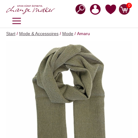
Zum
0
Inhalt
springen
MENÜ
Start
/
Mode & Accessoires
/
Mode
/ Amaru