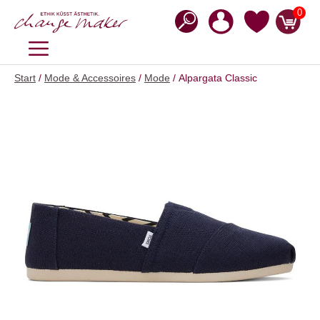
Zum
0
Inhalt
springen
MENÜ
Start
/
Mode & Accessoires
/
Mode
/ Alpargata Classic