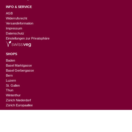
INFO & SERVICE
AGB
Widerrufsrecht
Versandinformation
Impressum
Datenschutz
Einstellungen zur Privatsphäre
SHOPS
Baden
Basel Marktgasse
Basel Gerbergasse
Bern
Luzern
St. Gallen
Thun
Winterthur
CHF
70.00
Zürich Niederdorf
Zürich Europaallee
CHANGEMAKER
Nachhaltigkeitslexikon
Suppliers Information
Events