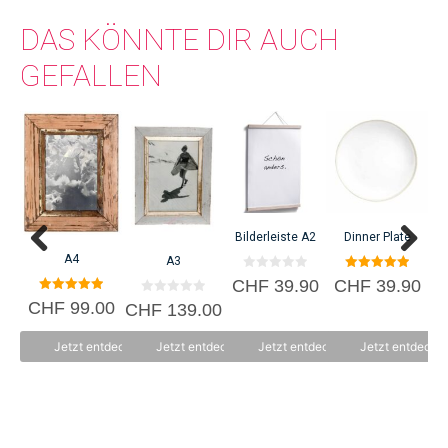
DAS KÖNNTE DIR AUCH
GEFALLEN
Bilderleiste A2
Dinner Plate
A4
A3
0
5.00
CHF
39.90
CHF
39.90
C
v
von 5
5.00
0
o
CHF
99.00
CHF
139.00
von 5
v
n
o
5
n
Jetzt entdecken
Jetzt entdecken
Jetzt entdecken
Jetzt entdecke
5